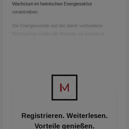
Wachstum im heimischen Energiesektor
vorantreiben.
Die Energiewende und der damit verbundene
Netzausbau stellen die Branche vor komplexe
Herausforderungen. Rittal begegnet diesem Bedarf
mit ganzheitlichen Systemlösungen, die von der
Planung bis zur digitalisierten Wertschöpfungskette
reichen. Der Fokus liegt dabei auf
Effizienzsteigerung und Skalierbarkeit für
Energieversorger und Netzbetreiber.
Unger hat in seiner bisherigen regionalen
Verantwortung bereits wichtige Standards im
Energiesektor etabliert. Dazu gehören die
Registrieren. Weiterlesen.
Einführung modularer Systemlösungen sowie die
Vorteile genießen.
Digitalisierung der Fertigungsprozesse mit