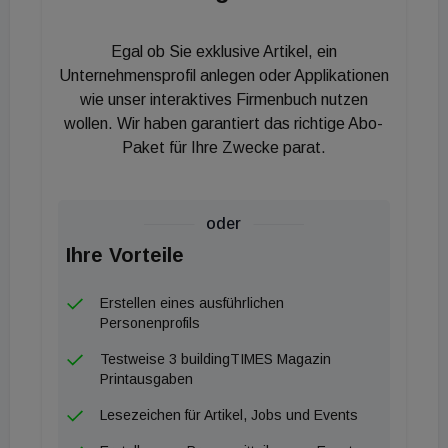
Softwareunterstützung von Eplan. Diese
Egal ob Sie exklusive Artikel, ein
bewährten Konzepte sollen nun verstärkt in
Unternehmensprofil anlegen oder Applikationen
Österreich zum Einsatz kommen, um den
wie unser interaktives Firmenbuch nutzen
Netzausbau zu beschleunigen.
wollen. Wir haben garantiert das richtige Abo-
Paket für Ihre Zwecke parat.
Christoph Unger, Leiter des Geschäftsbereichs
Energy und Power Solutions bei Rittal Österreich,
betont die Chancen dieses Kurses: "Internationale
oder
Energy-Projekte haben gezeigt, wie viel Potenzial
Ihre Vorteile
in strukturierten, skalierbaren Systemlösungen
steckt. Mit diesem Ansatz wollen wir unsere
Erstellen eines ausführlichen
Personenprofils
Energy-Aktivitäten im österreichischen Markt
weiter ausbauen - mit einem klaren Fokus auf
Testweise 3 buildingTIMES Magazin
Printausgaben
Kundennutzen und technologische Kompetenz.
Lesezeichen für Artikel, Jobs und Events