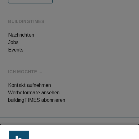
BUILDINGTIMES
Nachrichten
Jobs
Events
ICH MÖCHTE ...
Kontakt aufnehmen
Werbeformate ansehen
buildingTIMES abonnieren
RSS-Feed