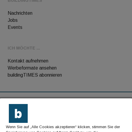
BUILDINGTIMES
Nachrichten
Jobs
Events
ICH MÖCHTE ...
Kontakt aufnehmen
Werbeformate ansehen
buildingTIMES abonnieren
RSS-Feed
Kontakt
Wenn Sie auf „Alle Cookies akzeptieren“ klicken, stimmen Sie der
Impressum