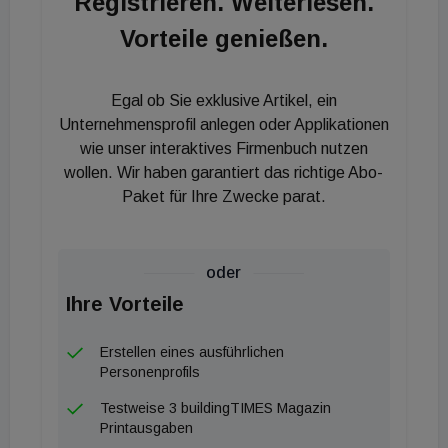
Registrieren. Weiterlesen.
visualisieren und zu optimieren. Der
Vorteile genießen.
Technologiefokus von iwell liegt auf Behind-the-
Meter-Projekten, bei denen Speicher, PV-Anlagen,
Egal ob Sie exklusive Artikel, ein
Ladeinfrastrukturen oder Wärmeerzeuger hinter
Unternehmensprofil anlegen oder Applikationen
dem Netzanschlusspunkt intelligent verknüpft
wie unser interaktives Firmenbuch nutzen
werden. Das iwell-EMS lässt sich über intelligente
wollen. Wir haben garantiert das richtige Abo-
Zähler und offene Schnittstellen einfach mit
Paket für Ihre Zwecke parat.
Systemen aus der Energie- und Gebäudetechnik
verbinden.
oder
„Das Energiesystem in Deutschland steht vor einer
Ihre Vorteile
ähnlichen Entwicklung wie in den Niederlanden:
Erstellen eines ausführlichen
mehr Volatilität, mehr Stromverbrauch, mehr
Personenprofils
Dezentralität, aber kaum mehr Netzkapazität.
Testweise 3 buildingTIMES Magazin
Ohne smarte Steuerungslösungen drohen massive
Printausgaben
Engpässe. Wir bringen über zehn Jahre Erfahrung