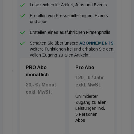
Lesezeichen für Artikel, Jobs und Events
mit und wissen, was der Markt benötigt“, sagt
Manuel Schmidt, Country Director DACH bei iwell.
Erstellen von Pressemitteilungen, Events
und Jobs
Stromnetze stark belastet
Erstellen eines ausführlichen Firmenprofils
Die Stromnetze vieler Länder sind bereits heute
Schalten Sie über unsere
ABONNEMENTS
weitere Funktionen frei und erhalten Sie den
stark belastet. Zwar wächst der Anteil
vollen Zugang zu allen Artikeln!
erneuerbarer Energien, aber diese sind nicht
PRO Abo
Pro Abo
jederzeit verfügbar. Hinzu kommt die steigende
monatlich
Nachfrage durch die Elektrifizierung von Wärme und
120,- € / Jahr
Verkehr sowie durch das Wachstum von KI und
20,- € / Monat
exkl. MwSt.
exkl. MwSt.
Rechenzentren. Die Ereignisse in den
Unlimitierter
Niederlanden, wie Einspeiseverbote, gekündigte
Zugang zu allen
Leistungen inkl.
Verträge und die Blackout-Gefahr, zeigen, wie
5 Personen
schnell Netzstabilität zur Herausforderung wird. In
Abos
Deutschland sieht iwell die gleichen Dynamiken.