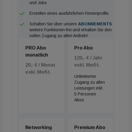
und Jobs
zunehmend zur Voraussetzung für Lebensqualität –
insbesondere in urbanen Regionen mit immer mehr
Erstellen eines ausführlichen Firmenprofils
Hitzetagen“, pointiert Alexander Springler, General
Schalten Sie über unsere
ABONNEMENTS
Manager von Daikin Österreich, den strukturellen
weitere Funktionen frei und erhalten Sie den
vollen Zugang zu allen Artikeln!
Wandel.
PRO Abo
Pro Abo
Effizienz versus Betriebskosten-Mythos
monatlich
120,- € / Jahr
Trotz der dynamischen Marktentwicklung
20,- € / Monat
exkl. MwSt.
exkl. MwSt.
identifiziert die Studie erhebliche
Unlimitierter
Informationsdefizite innerhalb der Bevölkerung. Nur
Zugang zu allen
Leistungen inkl.
knapp 23 % der Befragten stufen sich selbst als gut
5 Personen
bis sehr gut über moderne Klimasysteme informiert
Abos
ein. Ein zentrales Hemmnis bildet der weit
verbreitete Irrtum bezüglich eines vermeintlich
exzessiven Stromverbrauchs, den jeder zweite
Networking
Premium Abo
Teilnehmer spontan mit Klimageräten assoziiert. In