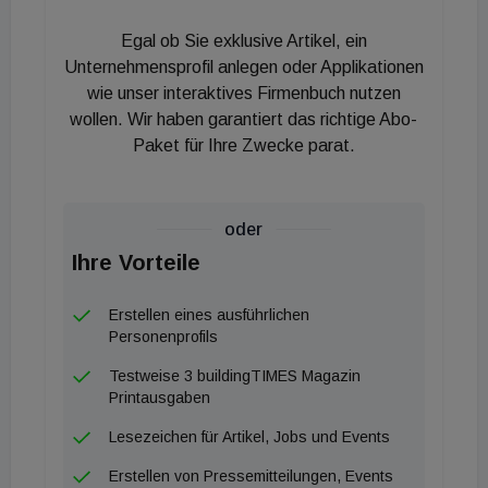
verdeutlichen den signifikanten Stellenwert des
Egal ob Sie exklusive Artikel, ein
Raumklimas für die Lebensqualität. Mehr als die
Unternehmensprofil anlegen oder Applikationen
Hälfte der Befragten (56 %) definiert einen
wie unser interaktives Firmenbuch nutzen
gesteigerten Komfort an heißen Tagen als primären
wollen. Wir haben garantiert das richtige Abo-
Anschaffungsgrund, gefolgt von dem Wunsch nach
Paket für Ihre Zwecke parat.
einer verbesserten Schlafqualität während
intensiver Hitzeperioden. Demgegenüber nennen 44
% die zunehmenden Hitzewellen als wesentlichen
oder
Treiber dieser Entwicklung. Für Fachplaner und
Ihre Vorteile
Bauherren besonders relevant ist die spürbar
Erstellen eines ausführlichen
gestiegene gesellschaftliche Akzeptanz: 43 % der
Personenprofils
österreichischen Bevölkerung stehen
Testweise 3 buildingTIMES Magazin
Klimatisierungslösungen positiv gegenüber, weitere
Printausgaben
37 % verhalten sich neutral. „Die Art und Weise, wie
Lesezeichen für Artikel, Jobs und Events
in Österreich geheizt und gekühlt wird, verändert
sich grundlegend. Was früher als Komfort galt, wird
Erstellen von Pressemitteilungen, Events