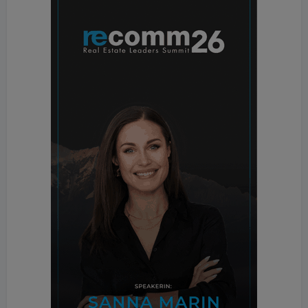
auf dem österreichischen Markt mehr als 20.000
Split-Klima-Außengeräte abgesetzt. „Die
Entwicklung zeigt, dass moderne Klimasysteme
heute nicht nur technologisch ausgereifter und
energieeffizienter sind, sondern auch das Vertrauen
der Konsument:innen kontinuierlich steigt“, ergänzt
Almir Karagic, Sales Manager Residential bei Daikin
Österreich, und verweist zeitgleich auf den
immensen Aufklärungsbedarf der Endkund:innen.
Kühlbedarf als kritischer Wirtschaftsfaktor
Der steigende Kühlbedarf betrifft längst nicht mehr
nur den privaten Wohnbau, sondern transformiert
den gewerblichen Sektor zu einem zentralen
Wirtschaftsfaktor. Unternehmen investieren
verstärkt in integrierte Klimalösungen, da hohe