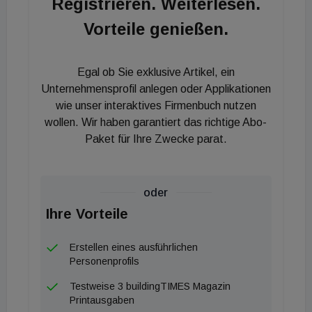
Registrieren. Weiterlesen.
Geschäft mit Wärmepumpen und Gasgeräten der
Thermotechnik-Marken Bosch und Buderus
Vorteile genießen.
entwickelte sich 2019 erfreulich wie auch das
Großkesselgeschäft in Österreich. Der
Egal ob Sie exklusive Artikel, ein
Unternehmensbereich Industrial Technology spürte
Unternehmensprofil anlegen oder Applikationen
2019 den nachlassenden Maschinenbaumarkt,
wie unser interaktives Firmenbuch nutzen
weshalb der Umsatz von Bosch Rexroth mit
wollen. Wir haben garantiert das richtige Abo-
Antriebs- und Steuerungstechnik im Berichtsjahr
Paket für Ihre Zwecke parat.
leicht hinter 2018 liegt. Im Berichtsjahr hat Bosch
den Geschäftsbereich Verpackungstechnik verkauft
oder
und damit auch die Schoeller Bleckmann
Ihre Vorteile
Medizintechnik GmbH mit Sitz in Ternitz, wo
Sterilisatoren für die Pharmazeutische Industrie
Erstellen eines ausführlichen
produziert und vertrieben werden.
Personenprofils
Testweise 3 buildingTIMES Magazin
In den vergangenen drei Jahren in Folge hat Bosch
Printausgaben
die Mitarbeiterzahl im F&amp;E-Bereich in