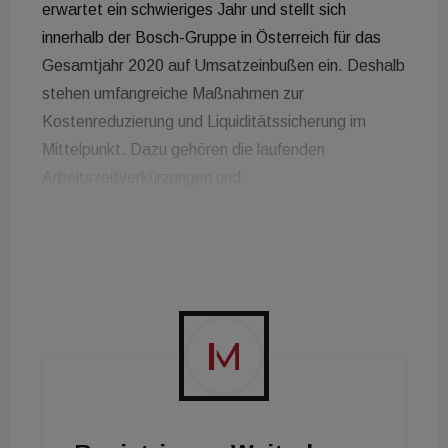
erwartet ein schwieriges Jahr und stellt sich
innerhalb der Bosch-Gruppe in Österreich für das
Gesamtjahr 2020 auf Umsatzeinbußen ein. Deshalb
stehen umfangreiche Maßnahmen zur
Kostenreduzierung und Liquiditätssicherung im
Mittelpunkt. Dazu gehören die laufenden
Arbeitszeitverkürzungen und
Produktionseinschränkungen an vielen Standorten
sowie ein Gehaltsverzicht bei Fach- und
Führungskräften.
Die Geschäftsentwicklung in Österreich verlief im
Berichtsjahr in den Bosch-Unternehmensbereichen
unterschiedlich. Ein starkes Wachstum erzielte
Bosch in Österreich im Unternehmensbereich
Energy and Building Technology. Vor allem das