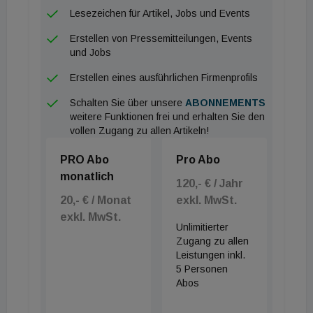
Lesezeichen für Artikel, Jobs und Events
Österreich gesteigert. „Mehr als 100
Entwicklerinnen und Entwickler haben wir 2019
Erstellen von Pressemitteilungen, Events
und Jobs
zusätzlich eingestellt. Techniktalente finden bei
Bosch ein attraktives Umfeld, um Innovationen
Erstellen eines ausführlichen Firmenprofils
voranzutreiben und Technik fürs Leben zu
Schalten Sie über unsere
ABONNEMENTS
gestalten,“ sagte Helmut Weinwurm.
weitere Funktionen frei und erhalten Sie den
vollen Zugang zu allen Artikeln!
PRO Abo
Pro Abo
monatlich
120,- € / Jahr
20,- € / Monat
exkl. MwSt.
exkl. MwSt.
Unlimitierter
Zugang zu allen
Leistungen inkl.
5 Personen
Abos