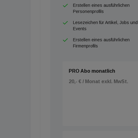
Erstellen eines ausführlichen
genehmigt in das bestehende System zu integ
Personenprofils
dieser Art geplant, um die notwendige Flexibil
Lesezeichen für Artikel, Jobs und
Events
Erstellen eines ausführlichen
Firmenprofils
PRO Abo monatlich
20,- € / Monat exkl. MwSt.