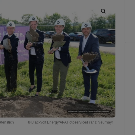
atenstich
© Blackvolt Energy/APA Fotoservice/Franz Neumayr