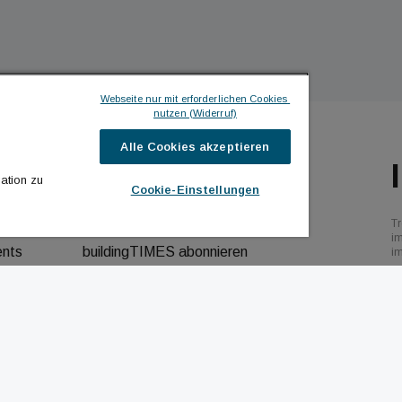
Webseite nur mit erforderlichen Cookies 
nutzen (Widerruf)
Alle Cookies akzeptieren
ILDINGTIMES
ICH MÖCHTE ...
ation zu
Cookie-Einstellungen
hrichten
Kontakt aufnehmen
Tr
bs
Werbeformate ansehen
i
ents
buildingTIMES abonnieren
i