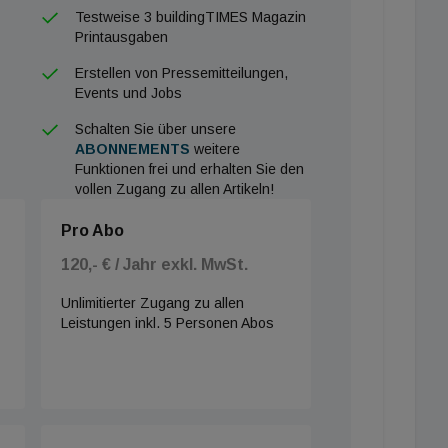
Testweise 3 buildingTIMES Magazin
rieren. Bis Ende 2026 sind bereits weitere Projekte
Printausgaben
ität für die nationale Energiewende bereitzustellen.
Erstellen von Pressemitteilungen,
Events und Jobs
Schalten Sie über unsere
ABONNEMENTS
weitere
Funktionen frei und erhalten Sie den
vollen Zugang zu allen Artikeln!
Pro Abo
120,- € / Jahr exkl. MwSt.
Unlimitierter Zugang zu allen
Leistungen inkl. 5 Personen Abos