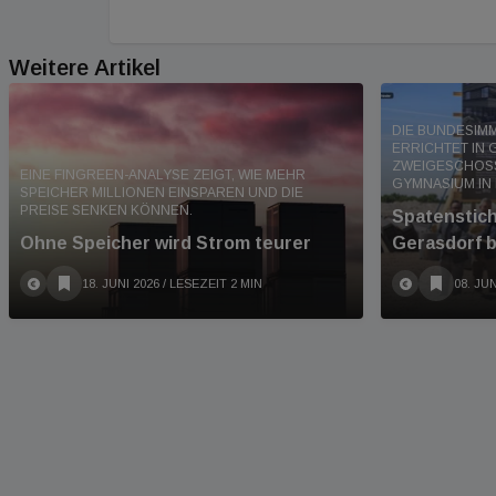
Weitere Artikel
DIE BUNDESIMM
ERRICHTET IN 
ZWEIGESCHOSS
EINE FINGREEN-ANALYSE ZEIGT, WIE MEHR
GYMNASIUM IN
SPEICHER MILLIONEN EINSPAREN UND DIE
PREISE SENKEN KÖNNEN.
Spatenstich
Ohne Speicher wird Strom teurer
Gerasdorf b
18. JUNI 2026
/ LESEZEIT 2 MIN
08. JUN