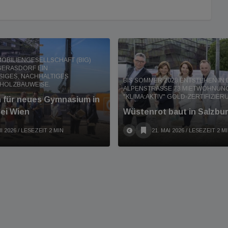
OBILIENGESELLSCHAFT (BIG)
GERASDORF EIN
IGES, NACHHALTIGES
BIS SOMMER 2028 ENTSTEHEN IN
 HOLZBAUWEISE.
ALPENSTRASSE 73 MIETWOHNUNGE
KLIMA:AKTIV" GOLD-ZERTIFIZIER
 für neues Gymnasium in
ei Wien
Wüstenrot baut in Salzbu
I 2026
/ LESEZEIT 2 MIN
21. MAI 2026
/ LESEZEIT 2 M