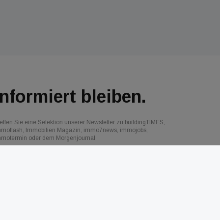
Informiert bleiben.
effen Sie eine Selektion unserer Newsletter zu buildingTIMES,
mmoflash, Immobilien Magazin, immo7news, immojobs,
mmotermin oder dem Morgenjournal
Jetzt anmelden