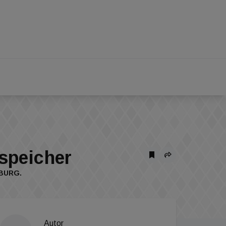
espeicher
BURG.
Autor