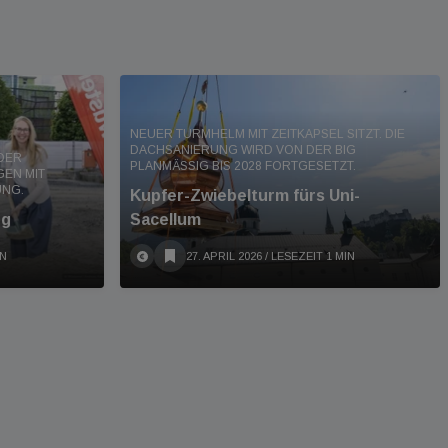
NEUER TURMHELM MIT ZEITKAPSEL SITZT. DIE
DACHSANIERUNG WIRD VON DER BIG
 DER
PLANMÄSSIG BIS 2028 FORTGESETZT.
N MIT "
UNG.
Kupfer-Zwiebelturm fürs Uni-
rg
Sacellum
IN
27. APRIL 2026
/ LESEZEIT 1 MIN