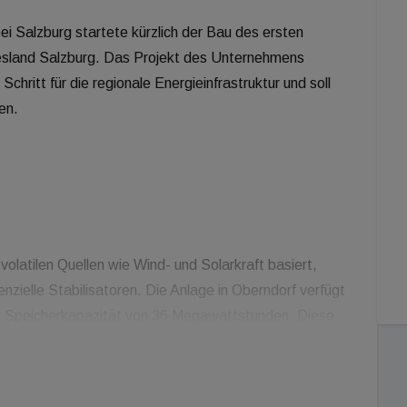
bei Salzburg startete kürzlich der Bau des ersten
esland Salzburg. Das Projekt des Unternehmens
chritt für die regionale Energieinfrastruktur und soll
en.
latilen Quellen wie Wind- und Solarkraft basiert,
enzielle Stabilisatoren. Die Anlage in Oberndorf verfügt
e Speicherkapazität von 36 Megawattstunden. Diese
en innerhalb von Millisekunden auszugleichen und
len zwischenzuspeichern, anstatt diese bei