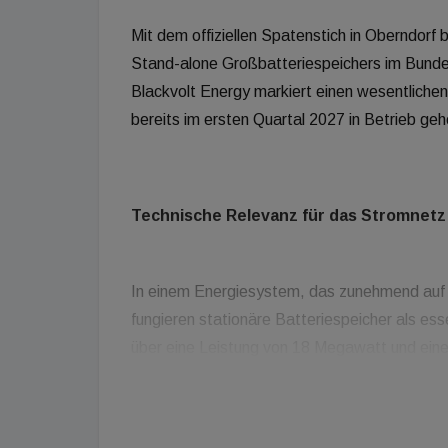
Mit dem offiziellen Spatenstich in Oberndorf 
Stand-alone Großbatteriespeichers im Bund
Blackvolt Energy markiert einen wesentlichen S
bereits im ersten Quartal 2027 in Betrieb geh
Technische Relevanz für das Stromnetz
In einem Energiesystem, das zunehmend auf vo
fungieren stationäre Batteriespeicher als ess
über eine Leistung von 18 Megawatt und ein
Kapazität ermöglicht es, Frequenzschwankung
überschüssige Energie aus erneuerbaren Quel
Netzüberlastung abzuregeln.