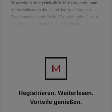
Mitarbeitern erfolgreich alle Kräfte eingesetzt und
die Auswirkungen der unstabilen Nachfrage im
Zusammenhang mit Covid-19 pariert haben“, sagt
der Nibe Konzernchef Gerteric Lindquist.
Alles dick im Plus
Der Umsatz der Gruppe stieg von 25.342 auf
27.146 Millionen Schwedische Kronen (2.524 auf
2.703 Mio. Euro), was einem Zuwachs von gut 7
Prozent entspricht. Das Ergebnis nach
Finanzposten belief sich auf 3.658 MSEK (2.836
MSEK), das entspricht etwa 364 Millionen Euro.
Der Gewinn je Aktie steig von 4,31 auf 5,69
Registrieren. Weiterlesen.
Kronen. Zum Teil trugen auch die Neubewertungen
Vorteile genießen.
von Zukäufen zum sehr guten Ergebnis bei. „Das
Jahresergebnis enthält Neubewertungen von