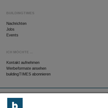
BUILDINGTIMES
Nachrichten
Jobs
Events
ICH MÖCHTE ...
Kontakt aufnehmen
Werbeformate ansehen
buildingTIMES abonnieren
RSS-Feed