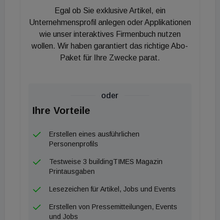
Egal ob Sie exklusive Artikel, ein
Übernahmen in Höhe von 353 MSEK“ (rd. 35 Mio.
Unternehmensprofil anlegen oder Applikationen
Euro), so die Konzernleitung.
wie unser interaktives Firmenbuch nutzen
wollen. Wir haben garantiert das richtige Abo-
Neu in der Familie sind seit 2020 neben Waterkotte
Paket für Ihre Zwecke parat.
übrigens die serbischen Tiki Group, die türkische
Üntes, die niederländischen Nathan, die
schwedische VEÅ, die italienische Termotech
oder
sowie einige kleinere Firmen.
Ihre Vorteile
&nbsp;
Erstellen eines ausführlichen
Personenprofils
&nbsp;
Testweise 3 buildingTIMES Magazin
Printausgaben
Lesezeichen für Artikel, Jobs und Events
Erstellen von Pressemitteilungen, Events
und Jobs