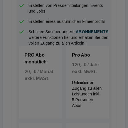
Erstellen von Pressemitteilungen, Events
zu bestehenden Kunden zu vertiefen und sehr eng
und Jobs
mit dem Elektro-Großhandel und -Installateuren
Erstellen eines ausführlichen Firmenprofils
sowie mit Fachplanern, Architekten und Investoren
in Österreich zusammenzuarbeiten. In dieser
Schalten Sie über unsere
ABONNEMENTS
weitere Funktionen frei und erhalten Sie den
Funktion übernimmt er die Verantwortung für das
vollen Zugang zu allen Artikeln!
Wachstum in Österreich sowie für den Aufbau und
PRO Abo
Pro Abo
die Steuerung aller Aktivitäten. Beide Marken –
monatlich
Regiolux und Lichtwerk – werden über die
120,- € / Jahr
österreichische Niederlassung vertrieben.
20,- € / Monat
exkl. MwSt.
exkl. MwSt.
Unterstützt wird die Regiolux Austria GmbH durch
Unlimitierter
ein erfahrenes Innendienst-Team, einen langjährigen
Zugang zu allen
Leistungen inkl.
Verkaufsleiter und weiteren Abteilungen wie zum
5 Personen
Beispiel Technischer Service und Lichtplanung.
Abos
Präsentation auf der e-nnovation