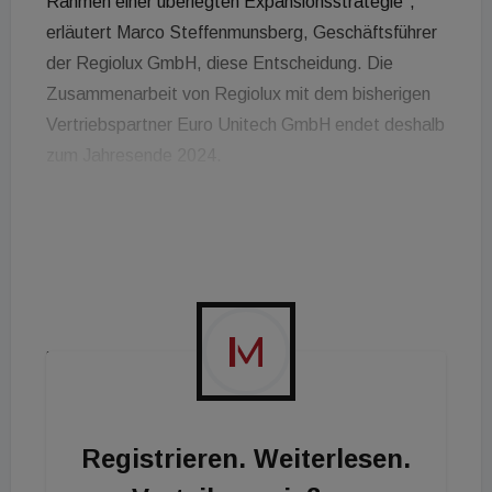
Rahmen einer überlegten Expansionsstrategie“,
erläutert Marco Steffenmunsberg, Geschäftsführer
der Regiolux GmbH, diese Entscheidung. Die
Zusammenarbeit von Regiolux mit dem bisherigen
Vertriebspartner Euro Unitech GmbH endet deshalb
zum Jahresende 2024.
Projektgeschäft und Lichtwerk im Fokus
Die Stärkung der Marke Regiolux allgemein, der
intensive persönliche Kontakt mit Fachpartnern aus
Handel und Handwerk und die Konzentration auf
das Projektgeschäft stehen bei Regiolux im Zuge
der Expansion im Vordergrund. Zudem soll
Lichtwerk, Tochterunternehmen von Regiolux, in
Österreich bekannter und als Marke für
Registrieren. Weiterlesen.
hochentwickeltes Lichtdesign im Objektbau fest