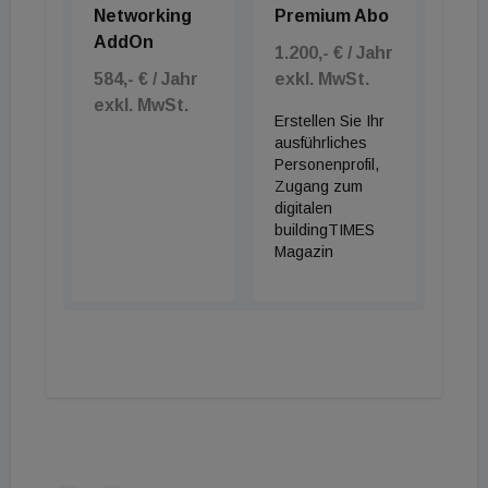
Ein Messe-Highlight steht für die neue
Networking
Premium Abo
Tochtergesellschaft schon auf dem Programm. Das
AddOn
1.200,- € / Jahr
Unternehmen präsentiert sich auf der Fachmesse
584,- € / Jahr
exkl. MwSt.
e-nnovation Austria vom 5. bis 7. März 2025 in
exkl. MwSt.
Erstellen Sie Ihr
Salzburg.
ausführliches
Personenprofil,
&nbsp;
Zugang zum
digitalen
buildingTIMES
Magazin