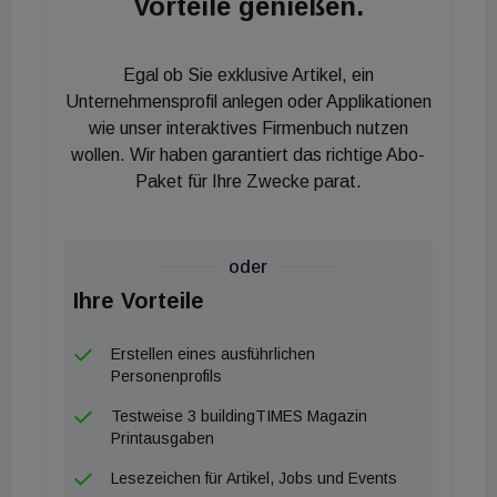
Vorteile genießen.
etabliert werden. Lichtwerk verfügt über ein
komprimiertes, jedoch technisch hochentwickeltes
Egal ob Sie exklusive Artikel, ein
Portfolio und ist spezialisiert auf die lichttechnische
Unternehmensprofil anlegen oder Applikationen
und gestalterische Beratung von Planern und
wie unser interaktives Firmenbuch nutzen
Architekten in der Phase der Konzeptfindung bis hin
wollen. Wir haben garantiert das richtige Abo-
zur finalen Projektausführung.
Paket für Ihre Zwecke parat.
Euro Unitech-Mann ist Country Manager
oder
Die neu geschaffene Position des Country
Ihre Vorteile
Managers der Regiolux Austria GmbH übernimmt
Andreas Dunzinger. Der Branchenkenner hatte
Erstellen eines ausführlichen
zuvor 26 Jahre als Bereichsleiter für Regiolux und
Personenprofils
Lichtwerk bei Euro Unitech GmbH das
Testweise 3 buildingTIMES Magazin
Vertriebsgeschäft ausgebaut und verfügt über
Printausgaben
beste Kontakte in der Branche. Seine Aufgabe
Lesezeichen für Artikel, Jobs und Events
sieht Dunzinger darin, die persönlichen Beziehungen