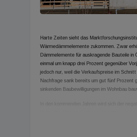
Harte Zeiten sieht das Marktforschungsinstit
Wärmedämmelemente zukommen. Zwar erhöhte
Dämmelemente für auskragende Bauteile in Ös
einmal um knapp drei Prozent gegenüber Vorja
jedoch nur, weil die Verkaufspreise im Schni
Nachfrage sank bereits um gut fünf Prozent g
sinkenden Baubewilligungen im Wohnbau ba
In den kommenden Jahren wird sich der negat
laufenden Jahr ist mit einem Absatzminus u
Prozent zu rechnen. Eine solche Kontraktion l
sehr schwer kompensieren. Unter Berücksich