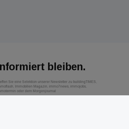
Informiert bleiben.
effen Sie eine Selektion unserer Newsletter zu buildingTIMES,
mmoflash, Immobilien Magazin, immo7news, immojobs,
mmotermin oder dem Morgenjournal
Jetzt anmelden