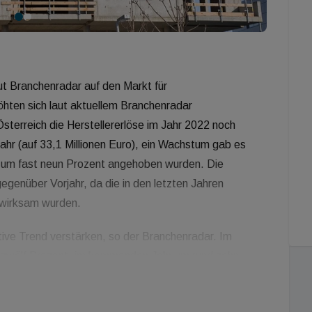
ut Branchenradar auf den Markt für
n sich laut aktuellem Branchenradar
terreich die Herstellererlöse im Jahr 2022 noch
hr (auf 33,1 Millionen Euro), ein Wachstum gab es
tt um fast neun Prozent angehoben wurden. Die
egenüber Vorjahr, da die in den letzten Jahren
uwirksam wurden.
ive Trend verstärken, so der Branchenradar. Im
m zwölf Prozent, im kommenden Jahr um rund zehn
asse sich erlösseitig auch mit Preiserhöhungen nur
tigung eines verstärkten Wettbewerbsdrucks