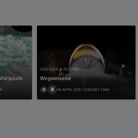
PFLEGE LASSEN
TEN
GEBÄUDE & TECHNIK
Whirlpools
Wegweisend
IN
08. APRIL 2026
/ LESEZEIT 3 MIN