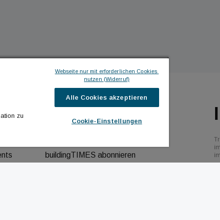
Webseite nur mit erforderlichen Cookies 
nutzen (Widerruf)
Alle Cookies akzeptieren
ILDINGTIMES
ICH MÖCHTE ...
ation zu
Cookie-Einstellungen
hrichten
Kontakt aufnehmen
Tr
bs
Werbeformate ansehen
i
ents
buildingTIMES abonnieren
i