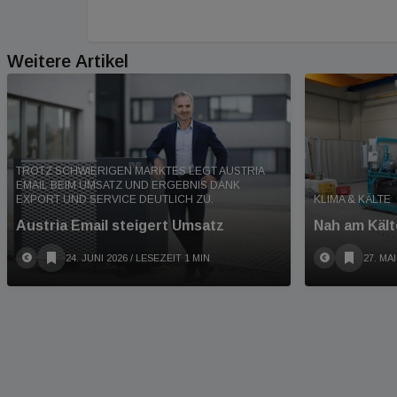
Weitere Artikel
TROTZ SCHWIERIGEN MARKTES LEGT AUSTRIA
EMAIL BEIM UMSATZ UND ERGEBNIS DANK
EXPORT UND SERVICE DEUTLICH ZU.
KLIMA & KÄLTE
Austria Email steigert Umsatz
Nah am Kält
24. JUNI 2026
/ LESEZEIT 1 MIN
27. MAI