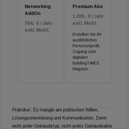
Rahmenbedingungen und passende Anreize
Networking
Premium Abo
insbesondere im Mietrecht geschaffen werden. Erst
AddOn
1.200,- € / Jahr
dann wird die Sanierungsrate steigen, so wie im
584,- € / Jahr
exkl. MwSt.
Regierungsprogramm vorgesehen.
exkl. MwSt.
Erstellen Sie Ihr
Alternative Finanzierungsmodelle:
Warum nicht
ausführliches
Personenprofil,
neue, alternative Finanzierungswege
Zugang zum
diskutieren/gehen? Z. B. Green Bonds schlug ein
digitalen
buildingTIMES
Workshop-Teilnehmer vor – festverzinsliche
Magazin
Finanzinstrumente zum Realisieren von Projekten
mit positiven Umwelt- und/oder Klimavorteilen.
Gebäudetyp spezifizieren:
Jedes Segment
wäre lösbar mit wenigen Stellschrauben, so ein
Praktiker; Es mangle am politischen Willen,
Lösungsorientierung und Kommunikation. Denn
nicht jeder Gebäudetyp, nicht jedes Gebäudealter