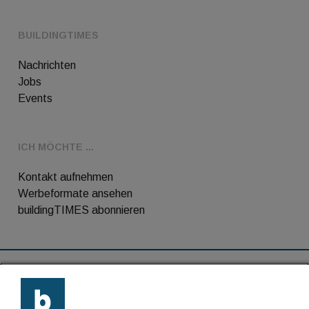
BUILDINGTIMES
Nachrichten
Jobs
Events
ICH MÖCHTE ...
Kontakt aufnehmen
Werbeformate ansehen
buildingTIMES abonnieren
RSS-Feed