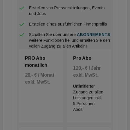
Fördermöglichkeiten würde zusätzlich vereinfachen.
Erstellen von Pressemitteilungen, Events
und Jobs
One-Stop-Shop:
Eine Anlaufstelle kann
Erstellen eines ausführlichen Firmenprofils
überforderte Bauherren und Baufrauen bei der
Schalten Sie über unsere
ABONNEMENTS
komplexen Gebäudesanierung unterstützen. Ihr
weitere Funktionen frei und erhalten Sie den
Service umfasst z. B. Beratung zu
vollen Zugang zu allen Artikeln!
Fördermöglichkeiten, zur Projektplanung und
PRO Abo
Pro Abo
technischen Abwicklung. Als Beispiel wurde die
monatlich
120,- € / Jahr
Wiener Hauskunft genannt.
20,- € / Monat
exkl. MwSt.
exkl. MwSt.
Anreize erhöhen, Leistbarkeit gewährleisten:
Unlimitierter
Eine Studie des SORA Instituts zeigt hohes
Zugang zu allen
Leistungen inkl.
ökologisches Bewusstsein bei Immobilien-
5 Personen
BesitzerInnen. Sie zeigt auch, dass die
Abos
Investitionsbereitschaft bei einer Fördersumme ab
20.000 Euro liegt. Dafür müssten also die richtigen