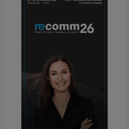
Bevölkerung zu erklären. Die Kampagne „Raus aus
Öl und Gas“ alleine war nicht zielführend.
Hintergrund: Niedrige Sanierungsrate
Eine thermische Gebäudesanierung wirkt schnell
und genau. Sie kann als Versicherung betrachtet
werden in der aktuell unsicheren geopolitischen
Konstellation. Denn ¼ des Energiebedarfs in
Österreich beansprucht der Wohnbereich.
Zahlreiche Beispiele zeigen, dass durch eine
ganzheitliche thermische Sanierung eine
Energieeinsparung von über 70 Prozent möglich ist.
Andererseits erfordert der Green Deal der EU noch
weitere und schärfere Maßnahmen zur CO2-
Reduktion. Denn circa ein Drittel der Treibhausgas-