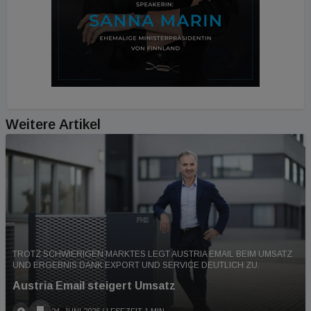
Emissionen entfällt auf den Gebäudesektor. 50
Prozent des Gebäudebestands gilt als thermisch
unzureichend. Zu Recht sind im aktuellen
Regierungsprogramm bereits Maßnahmen im
Bereich der Sanierung festgehalten. Die
Sanierungsrate ist derzeit zu niedrig.
Weitere Artikel
TROTZ SCHWIERIGEN MARKTES LEGT AUSTRIA EMAIL BEIM UMSATZ
UND ERGEBNIS DANK EXPORT UND SERVICE DEUTLICH ZU.
Austria Email steigert Umsatz