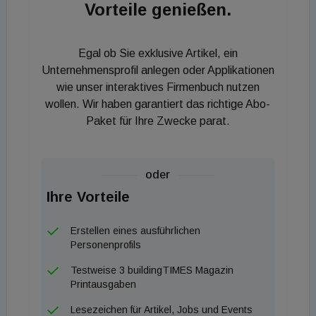
Geschäftsführer Ulreich Bauträger.
Vorteile genießen.
„Unabdingbar ist die Einrichtung einer
österreichweiten Anlaufstelle (One-Stop-Shop) im
Egal ob Sie exklusive Artikel, ein
Bereich der technischen und finanziellen Beratung,
Unternehmensprofil anlegen oder Applikationen
Durchführung und Abwicklung von
wie unser interaktives Firmenbuch nutzen
Sanierungsprojekten“, so Reinhold Lindner,
wollen. Wir haben garantiert das richtige Abo-
Sprecher von Bau!Massiv!
Paket für Ihre Zwecke parat.
Die Forderungen im Detail:
oder
Förderanträge vereinfachen:
Keine
Ihre Vorteile
Raketenwissenschaft, so ein Kommentar aus dem
Erstellen eines ausführlichen
Publikum. Die Höhe der Förderungen soll
Personenprofils
unkompliziert ablesbar sein und damit
Testweise 3 buildingTIMES Magazin
Entscheidungen erleichtern. Sanierungsmaßnahmen
Printausgaben
sollen auch nicht miteinander konkurrieren. Eine
Lesezeichen für Artikel, Jobs und Events
österreichweite Bündelung aller