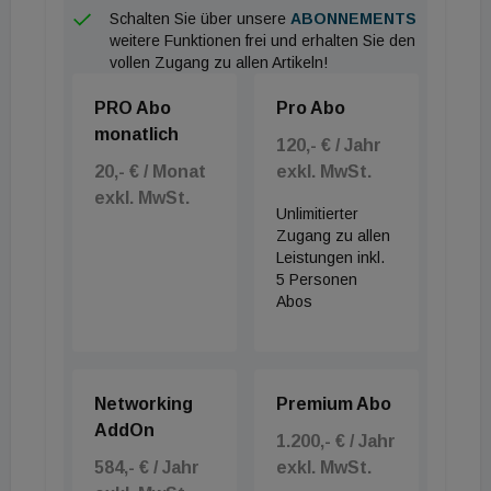
Das farblich abgesetzte Element der Armatur AQ
Schalten Sie über unsere
ABONNEMENTS
477 ist in 16 verschiedenen Farben erhältlich. Was
weitere Funktionen frei und erhalten Sie den
vollen Zugang zu allen Artikeln!
auf den ersten Blick als rein ästhetisches Feature
erscheint, ist in der Praxis ein essenzielles
PRO Abo
Pro Abo
Werkzeug zur Förderung der Klimaresilienz und
monatlich
120,- € / Jahr
sozialen Inklusion im Gebäude: Die gezielten
20,- € / Monat
exkl. MwSt.
Farbkontraste erleichtern Menschen mit
exkl. MwSt.
Unlimitierter
eingeschränkter Sehfähigkeit die Orientierung im
Zugang zu allen
Raum erheblich und unterstützen die intuitive
Leistungen inkl.
Nutzung. Gepaart mit den kompakten
5 Personen
Abos
Waschtischen, die speziell für stark begrenzte
Raumgrößen entwickelt wurden, gelingt eine
hochwertige, ressourcenschonende Badgestaltung,
die gesellschaftliche Teilhabe architektonisch
Networking
Premium Abo
AddOn
verankert.
1.200,- € / Jahr
584,- € / Jahr
exkl. MwSt.