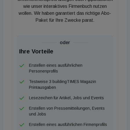
Waschtisch. Ein spaltfrei geführter, seitlicher
wie unser interaktives Firmenbuch nutzen
Bedienhebel und ein integrierter
wollen. Wir haben garantiert das richtige Abo-
Schwenkstrahlregler garantieren eine
Paket für Ihre Zwecke parat.
bedienfreundliche Nutzung. Demgegenüber steht
die Serie AQ 477, die sich über einen ergonomisch
oder
geformten Metallhebel definiert, der wahlweise mit
Ihre Vorteile
einem farbigen Polyamid-Akzent versehen werden
kann. Diese strukturelle Präzision erlaubt dank der
Erstellen eines ausführlichen
optionalen Montage mit oder ohne Rosettensockel
Personenprofils
sowohl eine flächenintegrierte Einbindung als auch
Testweise 3 buildingTIMES Magazin
eine prägnante geometrische Akzentuierung im
Printausgaben
Raum.
Lesezeichen für Artikel, Jobs und Events
Der wahre Mehrwert für Planer von
Erstellen von Pressemitteilungen, Events
und Jobs
zukunftsorientierten und demografiefesten
Gebäuden liegt in der funktionalen Tiefe der Details.
Erstellen eines ausführlichen Firmenprofils