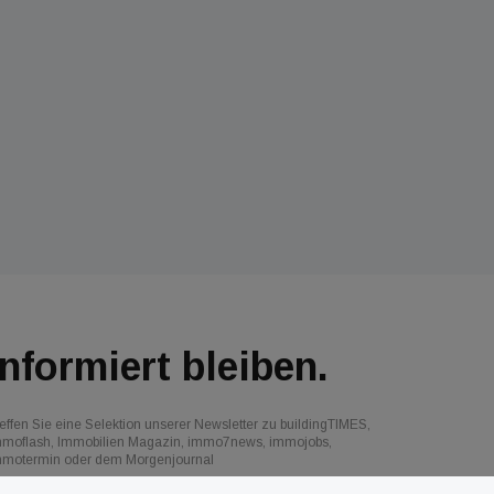
Informiert bleiben.
effen Sie eine Selektion unserer Newsletter zu buildingTIMES,
mmoflash, Immobilien Magazin, immo7news, immojobs,
mmotermin oder dem Morgenjournal