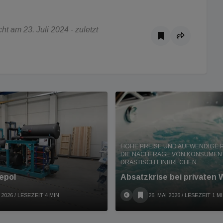
t am 23. Juli 2024 - zuletzt
HOHE PREISE UND AUFWENDIGE 
DIE NACHFRAGE VON KONSUMEN
DRASTISCH EINBRECHEN.
epol
Absatzkrise bei privaten 
 2026
/ LESEZEIT 4 MIN
26. MAI 2026
/ LESEZEIT 1 M