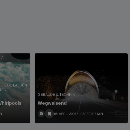
PFLEGE LASSEN
TEN
GEBÄUDE & TECHNIK
Whirlpools
Wegweisend
IN
08. APRIL 2026
/ LESEZEIT 3 MIN