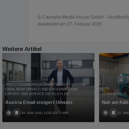
© Cachalot Media House GmbH - Veröffentlich
bearbeitet am 27. Februar 2026
Weitere Artikel
TROTZ SCHWIERIGEN MARKTES LEGT AUSTRIA
EMAIL BEIM UMSATZ UND ERGEBNIS DANK
EXPORT UND SERVICE DEUTLICH ZU.
KLIMA & KÄLTE
Austria Email steigert Umsatz
Nah am Kält
24. JUNI 2026
/ LESEZEIT 1 MIN
27. MAI