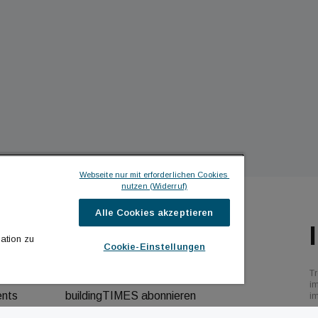
Webseite nur mit erforderlichen Cookies 
nutzen (Widerruf)
Alle Cookies akzeptieren
ILDINGTIMES
ICH MÖCHTE ...
ation zu
Cookie-Einstellungen
hrichten
Kontakt aufnehmen
Tr
bs
Werbeformate ansehen
i
ents
buildingTIMES abonnieren
i