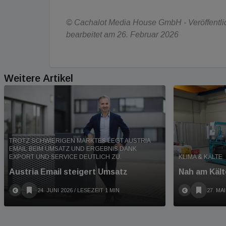
© Cachalot Media House GmbH - Veröffentlich
bearbeitet am 26. Februar 2026
Weitere Artikel
TROTZ SCHWIERIGEN MARKTES LEGT AUSTRIA
EMAIL BEIM UMSATZ UND ERGEBNIS DANK
EXPORT UND SERVICE DEUTLICH ZU.
KLIMA & KÄLTE
Austria Email steigert Umsatz
Nah am Kält
24. JUNI 2026
/ LESEZEIT 1 MIN
27. MAI