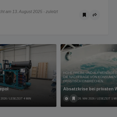
t am 13. August 2025 - zuletzt
HOHE PREISE UND AUFWENDIGE 
DIE NACHFRAGE VON KONSUMEN
DRASTISCH EINBRECHEN.
epol
Absatzkrise bei privaten 
 2026
/ LESEZEIT 4 MIN
26. MAI 2026
/ LESEZEIT 1 M