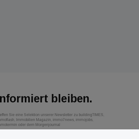
Informiert bleiben.
effen Sie eine Selektion unserer Newsletter zu buildingTIMES,
mmoflash, Immobilien Magazin, immo7news, immojobs,
mmotermin oder dem Morgenjournal