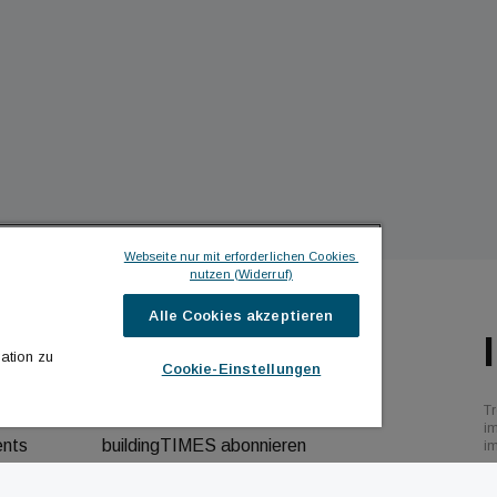
Webseite nur mit erforderlichen Cookies 
nutzen (Widerruf)
Alle Cookies akzeptieren
ILDINGTIMES
ICH MÖCHTE ...
ation zu
Cookie-Einstellungen
hrichten
Kontakt aufnehmen
Tr
bs
Werbeformate ansehen
i
ents
buildingTIMES abonnieren
i