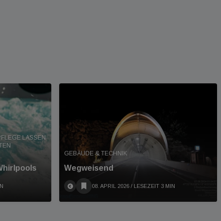
PFLEGE LASSEN
TEN
GEBÄUDE & TECHNIK
Whirlpools
Wegweisend
IN
08. APRIL 2026
/ LESEZEIT 3 MIN