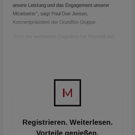
unsere Leistung und das Engagement unserer
Mitarbeiter“, sagt Poul Due Jensen,
Konzernpräsident der Grundfos Gruppe.
Trotz der weltweiten Engpässe bei Material und
Frachtkapazitäten infolge der Pandemie konnten
durch die globalen Lieferketten bei Grundfos die
Produktion in vollem Umfang fortgeführt und so die
Belieferung der Kunden sichergestellt werden. Dies
hat maßgeblich dazu beigetragen, den Umsatz zu
steigern und die Rekordergebnisse zu sichern.
Registrieren. Weiterlesen.
Vorteile genießen.