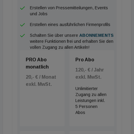
Erstellen von Pressemitteilungen, Events
Damit auch die eigenen Mitarbeiter mit der
und Jobs
technologischen Entwicklung mithalten können hat
Erstellen eines ausführlichen Firmenprofils
die Porr gerade rund fünf Millionen Euro in einen
Schalten Sie über unsere
ABONNEMENTS
Ausbildungscampus investiert, der im September
weitere Funktionen frei und erhalten Sie den
den Schulungsbetrieb aufnehmen wird. Neben
vollen Zugang zu allen Artikeln!
ergänzenden Kursen für Lehrlinge werden Poliere,
PRO Abo
Pro Abo
Bauleiter und Geräteführer digital geschult werden.
monatlich
120,- € / Jahr
Man werde weiterhin jährlich eine mittlere
20,- € / Monat
exkl. MwSt.
zweistellige Millionensumme in die Modernisierung
exkl. MwSt.
des gesamten Konzerns investieren, so der CEO.
Unlimitierter
Zugang zu allen
Etwas bescheidener, aber dennoch attraktiv sollen
Leistungen inkl.
die Aktionäre bedient werden. Der Vorstand schlägt
5 Personen
der Hauptversammlung eine Dividende von 1,10
Abos
Euro vor, was einer Dividendenrendite von rund 6 %
entspricht.