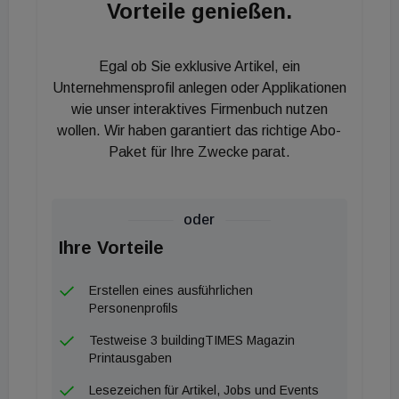
Situation nur mehr Aufträge anzunehmen, die eine
Vorteile genießen.
richtig gute Marge versprechen, so der Porr-CEO
Karl-Heinz Strauss. Dort sei der Markt aufgrund der
Egal ob Sie exklusive Artikel, ein
EU-Gelder aus dem Kohäsionsfonds etwas
Unternehmensprofil anlegen oder Applikationen
überhitzt.
wie unser interaktives Firmenbuch nutzen
wollen. Wir haben garantiert das richtige Abo-
Für die Zukunft hat sich die Porr die Maxime Ertrag
Paket für Ihre Zwecke parat.
vor Leistung vorgenommen. Und natürlich die
Digitalisierung, ein Bereich in dem man sich schon
heute sehr fit fühlt. „Wir kalkulieren Alles in 3D und
oder
unser Merkmalserver ist fertig. Den stellen wir
Ihre Vorteile
künftig den Bauherrn zur Verfügung“, erklärt
Erstellen eines ausführlichen
Strauss. Sein Team wollte offenbar weder auf die
Personenprofils
Aktivitäten Christoph Achammer und Austrian
Testweise 3 buildingTIMES Magazin
Standards und Österreichischen Bautechnikverein
Printausgaben
warten und hat sich einen eigenen Merkmalserver
Lesezeichen für Artikel, Jobs und Events
kreiert.