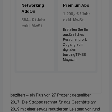
Networking
Premium Abo
Strabag - mehr als doppelt so groß
AddOn
1.200,- € / Jahr
584,- € / Jahr
exkl. MwSt.
Nur kurz nach den Porr-Zahlen präsentierte auch
exkl. MwSt.
die Strabag SE ihre Rekordzahlen. Im
Erstellen Sie Ihr
Geschäftsjahr 2018 lagen nicht nur Leistung und
ausführliches
Personenprofil,
Auftragsbestand auf dem höchsten Niveau in der
Zugang zum
Konzerngeschichte, sondern auch das Ergebnis vor
digitalen
buildingTIMES
Zinsen und Steuern (EBIT) und das
Magazin
Konzernergebnis. Mit einer Bauleistung von 16,3
Milliarden Euro steigerte sich die Strabag um 12 %
gegenüber dem Vorjahr.
Der Konzerngewinn wird mit 353,5 Millionen Euro
beziffert – ein Plus von 27 Prozent gegenüber
2017. Die Strabag rechnet für das Geschäftsjahr
2019 mit einer etwas reduzierten Leistung von rund