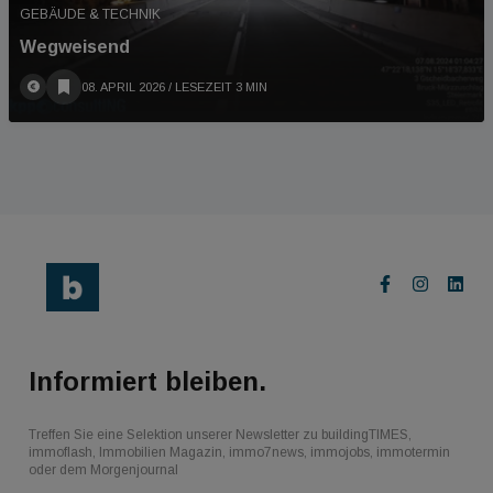
GEBÄUDE & TECHNIK
Wegweisend
08. APRIL 2026
/ LESEZEIT 3 MIN
Informiert bleiben.
Treffen Sie eine Selektion unserer Newsletter zu buildingTIMES,
immoflash, Immobilien Magazin, immo7news, immojobs, immotermin
oder dem Morgenjournal