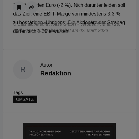
16,0 Milliarden Euro (-2 %). Nich darunter leiden soll
das Ziel, eine EBIT-Marge von mindestens 3,3 %
zu bestätigen. Übrigens: Die Aktionäre der Strabag
© Cachalot Media House GmbH - Veröffentlicht am 29.
April 2019 - zuletzt bearbeitet am 02. März 2026
dürfen sich 1,30 erwarten.
Autor
R
Redaktion
Tags
UMSATZ