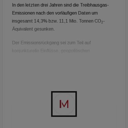
In den letzten drei Jahren sind die Treibhausgas-
Emissionen nach den vorläufigen Daten um
insgesamt 14,3% bzw. 11,1 Mio. Tonnen CO
-
2
Äquivalent gesunken.
Der Emissionsrückgang sei zum Teil auf
konjunkturelle Einflüsse, geopolitischen
Unsicherheiten und auf die mildere Witterung im
Jahr 2024 zurückzuführen. Genauso wichtig seien
dafür aber auch Klimaschutzmaßnahmen wie die
CO
-Bepreisung, der laufende Ausbau erneuerbarer
2
Energie und Förderungen, die den Umstieg auf
erneuerbare Heizsysteme oder klimafreundliche
Verkehrstechnologien beschleunigen, so das Amt.
Das zeige auch eine Analyse des Wegener Centers
der Universität Graz.