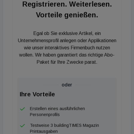
Registrieren. Weiterlesen.
Maßnahmen wirken
Vorteile genießen.
„Die aktuellen Berechnungen zeigen für 2024 einen
weiteren Rückgang der Treibhausgas-Emissionen.
Egal ob Sie exklusive Artikel, ein
Wir sehen auch, dass Klimaschutz wirkt,
Unternehmensprofil anlegen oder Applikationen
wie unser interaktives Firmenbuch nutzen
unabhängig von milder Witterung und Konjunktur.
wollen. Wir haben garantiert das richtige Abo-
Um diesen positiven Trend fortzusetzen und dem
Paket für Ihre Zwecke parat.
Ziel der Klimaneutralität näher zu kommen, ist es
wichtig, die Maßnahmen aus dem Nationalen Klima-
und Energieplan umzusetzen und auch den Abbau
oder
klimaschädlicher Subventionen rasch anzugehen“,
Ihre Vorteile
betont Günther Lichtblau, Klimaexperte des
Umweltbundesamts.
Erstellen eines ausführlichen
Personenprofils
„Der milde Winter und die schwache Konjunktur
Testweise 3 buildingTIMES Magazin
haben etwas über ein Drittel zum
Printausgaben