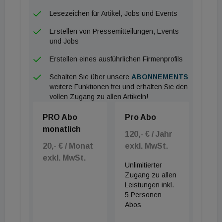
Emissionsrückgang 2024 beigetragen, knapp zwei
Lesezeichen für Artikel, Jobs und Events
Drittel sind strukturell durch Maßnahmen,
Erstellen von Pressemitteilungen, Events
Marktentwicklungen und Verhaltensänderungen
und Jobs
erreicht worden“, erläutert Karl Steininger, Leiter
Erstellen eines ausführlichen Firmenprofils
des Wegener Center für Klima und Globalen Wandel
der Universität Graz.
Schalten Sie über unsere
ABONNEMENTS
weitere Funktionen frei und erhalten Sie den
vollen Zugang zu allen Artikeln!
Ausblick bis 2030: Zielerreichung möglich
PRO Abo
Pro Abo
Für die weitere Entwicklung der Treibhausgas-
monatlich
120,- € / Jahr
Emissionen hat das Umweltbundesamt zwei
20,- € / Monat
exkl. MwSt.
Szenarien berechnet. Im Szenario mit bestehenden
exkl. MwSt.
Maßnahmen (WEM) ist bis 2030 mit einer
Unlimitierter
Zugang zu allen
Reduktion der Treibhausgas-Emissionen im Nicht-
Leistungen inkl.
Emissionshandelsbereich von rund -33% zu
5 Personen
Abos
rechnen, demgegenüber steht das Ziel aus der
Effort Sharing-Verordnung mit -48%. Wie sich die