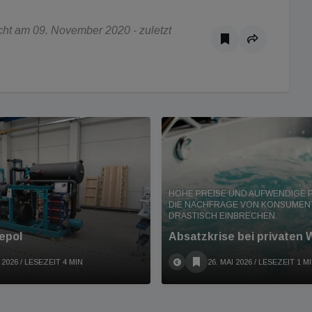
ht am 09. November 2020 - zuletzt
HOHE PREISE UND AUFWENDIGE 
DIE NACHFRAGE VON KONSUMEN
DRASTISCH EINBRECHEN.
epol
Absatzkrise bei privaten 
 2026
/ LESEZEIT 4 MIN
26. MAI 2026
/ LESEZEIT 1 M