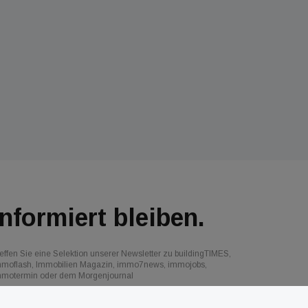
Informiert bleiben.
effen Sie eine Selektion unserer Newsletter zu buildingTIMES,
mmoflash, Immobilien Magazin, immo7news, immojobs,
mmotermin oder dem Morgenjournal