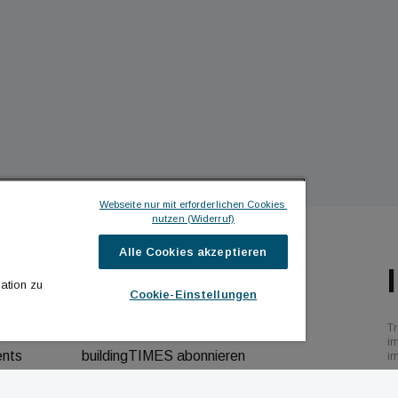
Webseite nur mit erforderlichen Cookies 
nutzen (Widerruf)
Alle Cookies akzeptieren
ILDINGTIMES
ICH MÖCHTE ...
ation zu
Cookie-Einstellungen
hrichten
Kontakt aufnehmen
Tr
bs
Werbeformate ansehen
i
ents
buildingTIMES abonnieren
i