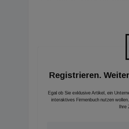
konnten. Allerdings wirkte sich der wirtschaf
Länderdivisionen der Caverion baute sich ge
Welle auf – und erhöhte erneut das wirtschaftl
den aufgesetzten Konjunkturpaketen auf nat
ihre Wirkung entfalten werden".
Im Projektgeschäft wirkte sich die Corona-Pa
Umsetzung der Abstandsregeln und die darau
sowie die Zusammenarbeit mit Subunternehm
der Konzernchef.
Registrieren. Weiter
Marktprognose und kein Ausblick
Egal ob Sie exklusive Artikel, ein Unter
Caverion hat Anteil am Betrieb systemreleva
interaktives Firmenbuch nutzen wollen.
Ihre
Transportinfrastruktur, Gesundheitseinrichtu
Lebensmitteleinzelhandel und -logistik sowie 
dass die bereitgestellten Konjunkturpakete I