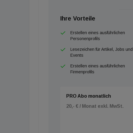
unterstützen werden.
Caverion zog am 14. April 2020 den Ausblick
Ihre Vorteile
die wirtschaftliche Unsicherheit zum Ende des
Erstellen eines ausführlichen
den Rest des Jahres 2020 keine Prognose abz
Personenprofils
Ausblick für 2021 zu veröffentlichen.
Lesezeichen für Artikel, Jobs und
Events
Erstellen eines ausführlichen
Firmenprofils
PRO Abo monatlich
20,- € / Monat exkl. MwSt.