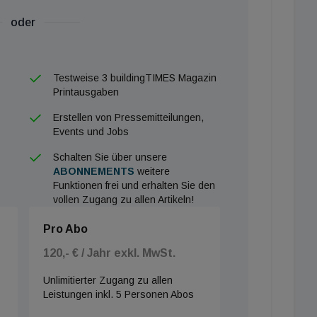
oder
 für 2020 aufgrund der Covid-19-Pandemie zurück. Da
 dritten Quartals anhält, hat Caverion beschlossen, für
Testweise 3 buildingTIMES Magazin
ugeben. Ziel ist es, im Jahresbericht 2020 einen
Printausgaben
Erstellen von Pressemitteilungen,
Events und Jobs
Schalten Sie über unsere
ABONNEMENTS
weitere
Funktionen frei und erhalten Sie den
vollen Zugang zu allen Artikeln!
Pro Abo
120,- € / Jahr exkl. MwSt.
Unlimitierter Zugang zu allen
Leistungen inkl. 5 Personen Abos