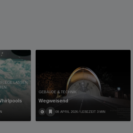
PFLEGE LASSEN
TEN
GEBÄUDE & TECHNIK
Whirlpools
Wegweisend
IN
08. APRIL 2026
/ LESEZEIT 3 MIN