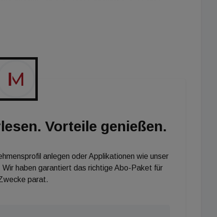
tliche Abschwung auf unser Geschäft aus. In allen
gen Ende des dritten Quartals eine zweite Corona-
iche Risiko. Gleichzeitig profitierten wir noch nicht von
ionaler bzw. EU-Ebene. Wir erwarten, dass diese 2021
ndemie auf die Produktivität von Caverion aus. Die
s resultierende entsprechende Planung der Baustellen
ern aus dem Ausland erschweren das Geschäft, so
lesen. Vorteile genießen.
nehmensprofil anlegen oder Applikationen wie unser
nter Einrichtungen. Dazu zählen Energie- und
 Wir haben garantiert das richtige Abo-Paket für
 Zwecke parat.
ngen, Pharma- und Lebensmittelindustrie,
behördlich genutzte Einrichtungen. Es ist zu erwarten,
nvestitionen im Wirkungsbereich von Caverion