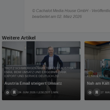
© Cachalot Media House GmbH - Veröffentlic
bearbeitet am 02. März 2026
Weitere Artikel
TROTZ SCHWIERIGEN MARKTES LEGT AUSTRIA
EMAIL BEIM UMSATZ UND ERGEBNIS DANK
EXPORT UND SERVICE DEUTLICH ZU.
KLIMA & KÄLTE
Austria Email steigert Umsatz
Nah am Kält
24. JUNI 2026
/ LESEZEIT 1 MIN
27. MAI