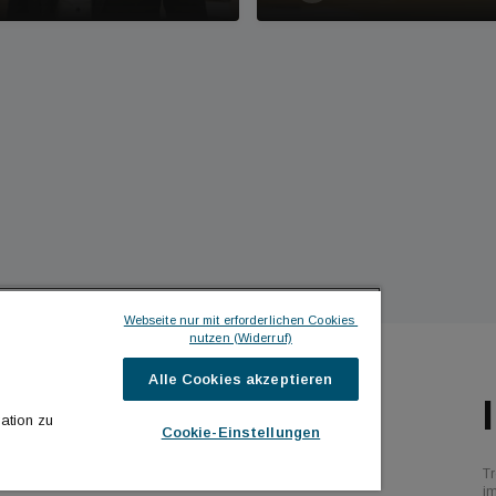
Webseite nur mit erforderlichen Cookies 
nutzen (Widerruf)
Alle Cookies akzeptieren
ILDINGTIMES
ICH MÖCHTE ...
ation zu
Cookie-Einstellungen
hrichten
Kontakt aufnehmen
Tr
bs
Werbeformate ansehen
i