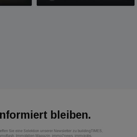
Informiert bleiben.
effen Sie eine Selektion unserer Newsletter zu buildingTIMES,
mmoflash, Immobilien Magazin, immo7news, immojobs,