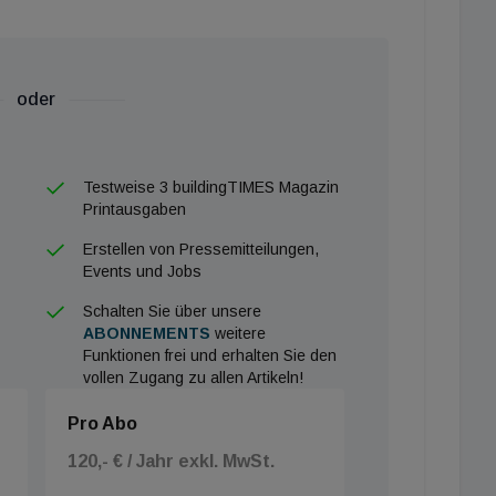
Hilfestellungen zur rechtlichen Situation betreffend
 Diese müssen angesichts der Krisensituation
oder
renden Maßnahmen gesetzt werden, wird dies
xistenzgrundlage entziehen“, so Frömmel.
Testweise 3 buildingTIMES Magazin
Printausgaben
 Baufirmen abwälzen ist nicht von der Hand zu weisen.
Erstellen von Pressemitteilungen,
Events und Jobs
BIG hat ihren Auftraggebern klar kommuniziert, dass
en auf den Baustellen verantwortlich sind. An
Schalten Sie über unsere
ABONNEMENTS
weitere
nt nicht. Es seien inzwischen aber auf vielen
Funktionen frei und erhalten Sie den
Drittel der 80 BIG-Baustellen steht ganz, der Reat
vollen Zugang zu allen Artikeln!
uelles Update am Nachmittag.
Pro Abo
tik im Bereich Bau noch Nachschärfungen der
 BIG-Sprecherin.
120,- € / Jahr exkl. MwSt.