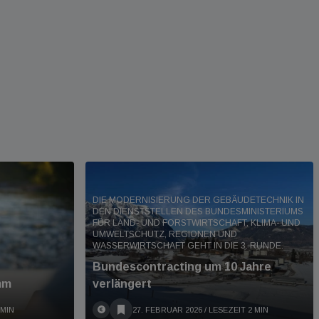
DIE MODERNISIERUNG DER GEBÄUDETECHNIK IN
DEN DIENSTSTELLEN DES BUNDESMINISTERIUMS
FÜR LAND- UND FORSTWIRTSCHAFT, KLIMA- UND
UMWELTSCHUTZ, REGIONEN UND
WASSERWIRTSCHAFT GEHT IN DIE 3. RUNDE.
Bundescontracting um 10 Jahre
mm
verlängert
 MIN
27. FEBRUAR 2026
/ LESEZEIT 2 MIN