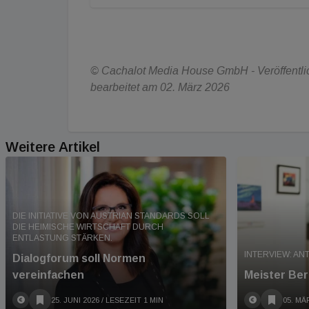
© Cachalot Media House GmbH - Veröffentlic
bearbeitet am 02. März 2026
Weitere Artikel
DIE INITIATIVE VON AUSTRIAN STANDARDS SOLL
DIE HEIMISCHE WIRTSCHAFT DURCH
ENTLASTUNG STÄRKEN.
INTERVIEW: A
Dialogforum soll Normen
vereinfachen
Meister Be
25. JUNI 2026
/ LESEZEIT 1 MIN
05. MÄ