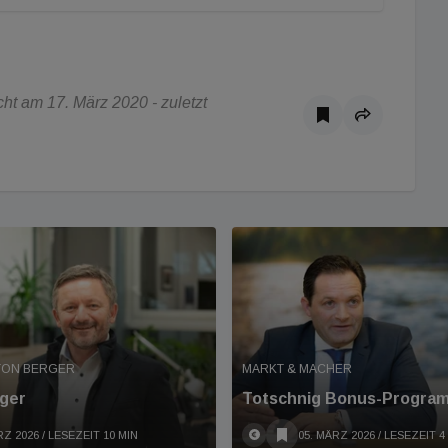
ht am 17. März 2020 - zuletzt
NTON BERGER
MARKT & MACHER
rger
Totschnig Bonus-Progra
RZ 2026
/ LESEZEIT 10 MIN
05. MÄRZ 2026
/ LESEZEIT 4