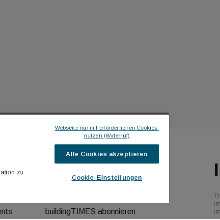
Webseite nur mit erforderlichen Cookies 
nutzen (Widerruf)
Alle Cookies akzeptieren
ILDINGTIMES
ICH MÖCHTE ...
ation zu
Cookie-Einstellungen
hrichten
Kontakt aufnehmen
Tr
bs
Werbeformate ansehen
i
ents
buildingTIMES abonnieren
i