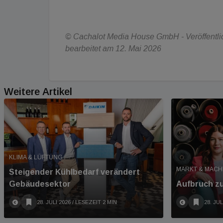
© Cachalot Media House GmbH - Veröffentlich
bearbeitet am 12. Mai 2026
Weitere Artikel
KLIMA & LÜFTUNG
MARKT & MAC
Steigender Kühlbedarf verändert
Gebäudesektor
Aufbruch z
28. JULI 2026
/ LESEZEIT 2 MIN
28. JUL