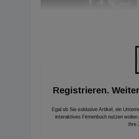
Am Podium im Talk zur Zukunft des Großhandels: (v.l.) 
Vertriebsleiter Vaillant Österreich, Wolfgang Furch, 1a-Be
Geschäftsführer Patrick Lenhart
© Ch. Hütter
Registrieren. Weiter
Egal ob Sie exklusive Artikel, ein Unter
interaktives Firmenbuch nutzen wollen.
Ihre