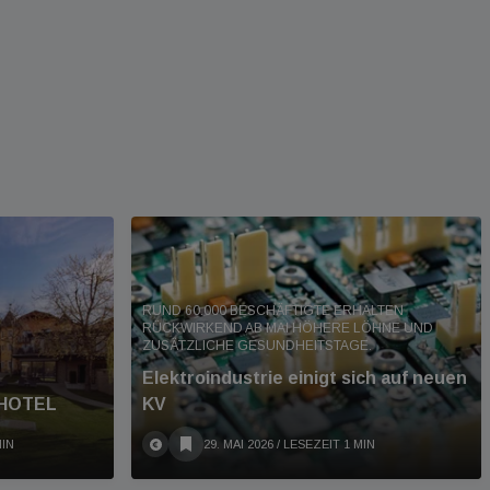
RUND 60.000 BESCHÄFTIGTE ERHALTEN
RÜCKWIRKEND AB MAI HÖHERE LÖHNE UND
ZUSÄTZLICHE GESUNDHEITSTAGE.
Elektroindustrie einigt sich auf neuen
SHOTEL
KV
MIN
29. MAI 2026
/ LESEZEIT 1 MIN