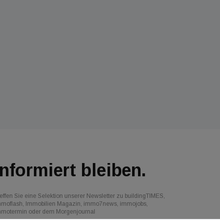
Informiert bleiben.
effen Sie eine Selektion unserer Newsletter zu buildingTIMES,
mmoflash, Immobilien Magazin, immo7news, immojobs,
mmotermin oder dem Morgenjournal