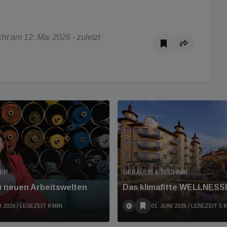
t am 12. Mai 2026 - zuletzt
HER
GEBÄUDE & TECHNIK
u neuen Arbeitswelten
Das klimafitte WELLNES
I 2026
/ LESEZEIT 8 MIN
01. JUNI 2026
/ LESEZEIT 5 