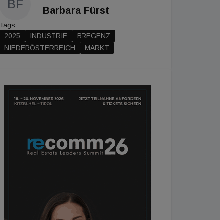
BF
Barbara Fürst
Tags
2025
INDUSTRIE
BREGENZ
NIEDERÖSTERREICH
MARKT