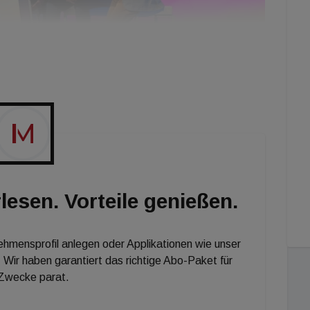
Robert Küng Geschäftsführer Inhouse, Aaron Biesenberger,
irat/Installateur, Florian Bouchal, Vertriebsvorstand Frauenthal, mit 1a
lesen. Vorteile genießen.
nehmensprofil anlegen oder Applikationen wie unser
 Wir haben garantiert das richtige Abo-Paket für
 Zwecke parat.