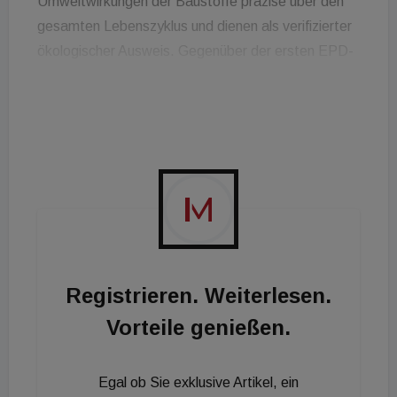
Umweltwirkungen der Baustoffe präzise über den
gesamten Lebenszyklus und dienen als verifizierter
ökologischer Ausweis. Gegenüber der ersten EPD-
Generation aus dem Jahr 2023 sank das
durchschnittliche Globale Erwärmungspotenzial
(GWP) des Sortiments um mehr als 17 Prozent. Für
Planer:innen und Architekt:innen bedeutet dies,
dass sich der Fortschritt direkt auf Gebäudeebene
in den Ökobilanzen abbilden lässt.
Effizienzsteigerung in der Zementproduktion
Registrieren. Weiterlesen.
Die Reduktion der Emissionswerte basiert im
Vorteile genießen.
Wesentlichen auf kontinuierlichen Investitionen in
die Produktions- und Prozesstechnologien an den
Egal ob Sie exklusive Artikel, ein
Werksstandorten Mannersdorf und Retznei. Die