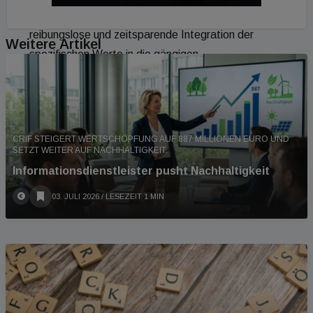
Platform hinterlegt. Dies gewährleistet eine
reibungslose und zeitsparende Integration der
Weitere Artikel
spezifischen Werte in die gängigen
Bilanzierungstools der Gebäudetechnik. Die
kontinuierliche Bereitstellung wissenschaftlich
fundierter Daten signalisiert einen wichtigen Schritt
auf dem Weg zur langfristigen Realisierung
CRIF STEIGERT WERTSCHÖPFUNG AUF 887 MILLIONEN EURO UND
SETZT WEITER AUF NACHHALTIGKEIT.
klimaneutraler Bauprojekte.
Informationsdienstleister pusht Nachhaltigkeit
03. JULI 2026
/ LESEZEIT 1 MIN