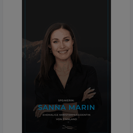
Die Richtlinie verschiebt den Fokus von der reinen
Betriebsenergie hin zum gesamten Lebenszyklus-
Treibhauspotenzial eines Bauwerks. Die
transparenten Kennwerte fungieren hier als
wichtiges Optimierungswerkzeug und unterstützen
die öffentliche Hand bei der Erarbeitung nationaler
Benchmarks.
Integration in digitale Bilanzierungstools
Die aktualisierten Umweltproduktdeklarationen für
die Zemente und Betonzusatzstoffe können direkt
über die Unternehmenswebsite bezogen werden.
Um den Workflow für Ingenieure und Fachplaner zu
erleichtern, sind die Daten zudem in den
Datenbanken der Bau EPD GmbH sowie der ECO