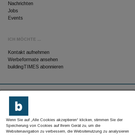
Nachrichten
Jobs
Events
ICH MÖCHTE ...
Kontakt aufnehmen
Werbeformate ansehen
buildingTIMES abonnieren
RSS-Feed
Kontakt
Wenn Sie auf „Alle Cookies akzeptieren“ klicken, stimmen Sie der
Impressum
Speicherung von Cookies auf Ihrem Gerät zu, um die
Websitenavigation zu verbessern, die Websitenutzung zu analysieren
Datenschutz