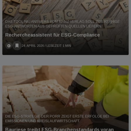
DAS TOOL NIU ANSWERS VOM MANZ VERLAG SOLL ZITIERFÄHIGE
ESG-ANTWORTEN AUS GEPRÜFTEN QUELLEN LIEFERN.
Rechercheassistent für ESG-Compliance
24. APRIL 2026
/ LESEZEIT 1 MIN
DIE ESG-STRATEGIE DER PORR ZEIGT ERSTE ERFOLGE BEI
EMISSIONEN UND KREISLAUFWIRTSCHAFT.
Bauriese treibt ESG-Branchenstandards voran