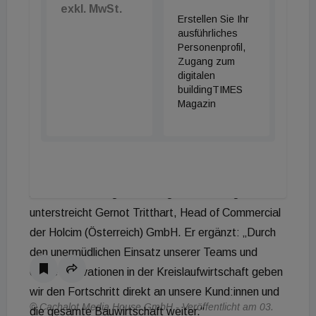
exkl. MwSt.
Durchschnittswerte herangezogen werden konnten,
Erstellen Sie Ihr
ausführliches
ermöglichen die produktspezifischen Daten nun eine
Personenprofil,
fundierte und belastbare Gebäudeökobilanzierung.
Zugang zum
Dieser exakte Nachweis erweist sich als
digitalen
buildingTIMES
wesentlicher Vorteil bei Zertifizierungssystemen wie
Magazin
DGNB, ÖGNI, SGNI, LEED oder Breeam.
„Unsere neuen EPDs zeigen schwarz auf weiß:
Dekarbonisierung ist bei Holcim keine
Absichtserklärung, sondern gelebter Alltag“,
unterstreicht Gernot Tritthart, Head of Commercial
der Holcim (Österreich) GmbH. Er ergänzt: „Durch
den unermüdlichen Einsatz unserer Teams und
echte Innovationen in der Kreislaufwirtschaft geben
wir den Fortschritt direkt an unsere Kund:innen und
© Cachalot Media House GmbH - Veröffentlicht am 03.
die gesamte Bauwirtschaft weiter.“