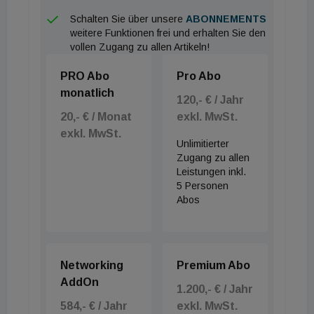
Branchenreferenz um mindestens 30 Prozent und
Schalten Sie über unsere
ABONNEMENTS
weitere Funktionen frei und erhalten Sie den
erfüllen die Kriterien der EU-Taxonomie-
vollen Zugang zu allen Artikeln!
Verordnung.
PRO Abo
Pro Abo
monatlich
Relevanz für die Gebäudeökobilanzierung
120,- € / Jahr
20,- € / Monat
exkl. MwSt.
Für Branchenentscheidungsträger:innen sowie
exkl. MwSt.
Unlimitierter
Bauträger und Bauherren schafft die Verfügbarkeit
Zugang zu allen
dieser unabhängig verifizierten Daten ein hohes
Leistungen inkl.
5 Personen
Maß an Transparenz und löst zentrale
Abos
Dokumentationsanforderungen. Die neuen
Kennwerte stehen ab sofort als Inputdaten für
nachgelagerte Downstream-EPDs zur Verfügung,
Networking
Premium Abo
beispielsweise für die Herstellung von
AddOn
1.200,- € / Jahr
Transportbeton oder Betonfertigteilen. Wo bisher
584,- € / Jahr
exkl. MwSt.
oft nur ungenaue Industrie- oder internationale