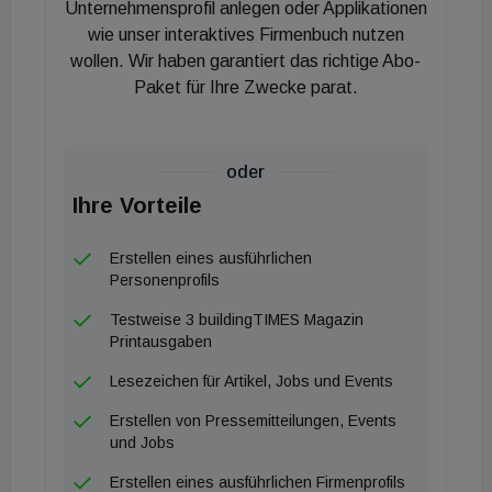
Unternehmensprofil anlegen oder Applikationen
Betriebe fokussieren sich verstärkt auf die
wie unser interaktives Firmenbuch nutzen
Kreislaufwirtschaft, indem sie den Einsatz
wollen. Wir haben garantiert das richtige Abo-
alternativer Rohmaterialien sowie
Paket für Ihre Zwecke parat.
Ersatzbrennstoffe forcieren und Strom aus
erneuerbaren Quellen nutzen. Allein im Jahr 2025
oder
wurden im Zuge dieser Verfahren mehr als 400.000
Ihre Vorteile
Tonnen Baurestmassen vor der Deponierung
bewahrt und stattdessen in der Klinker- und
Erstellen eines ausführlichen
Zementproduktion verwertet. Besonders die CEM
Personenprofils
II/C-Zemente setzen hierbei mit GWP-Werten von
Testweise 3 buildingTIMES Magazin
deutlich unter 300 kg CO2 pro Tonne neue
Printausgaben
Maßstäbe am österreichischen Markt und
Lesezeichen für Artikel, Jobs und Events
unterschreiten die bisher verfügbaren
Erstellen von Pressemitteilungen, Events
Branchenvergleichswerte deutlich. Zudem
und Jobs
reduzieren die spezifischen ECOPlanet-Zemente
Erstellen eines ausführlichen Firmenprofils
den CO2-Fußabdruck gegenüber der