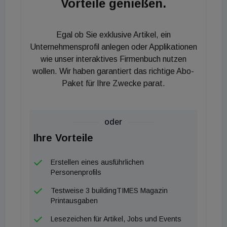
Vorteile genießen.
Förderaktion läuft planmäßig bis Ende 2025. Die
nunmehr ausgedehnte Förderung kann auch
Egal ob Sie exklusive Artikel, ein
rückwirkend beantragt werden, und zwar im
Unternehmensprofil anlegen oder Applikationen
Rahmen einer Sechs-Monatsfrist des
wie unser interaktives Firmenbuch nutzen
Rechnungsdatums.
wollen. Wir haben garantiert das richtige Abo-
Paket für Ihre Zwecke parat.
Konkrete Informationen zur Förderung finden Sie
hier
.
oder
Ihre Vorteile
Erstellen eines ausführlichen
Personenprofils
Testweise 3 buildingTIMES Magazin
Printausgaben
Lesezeichen für Artikel, Jobs und Events