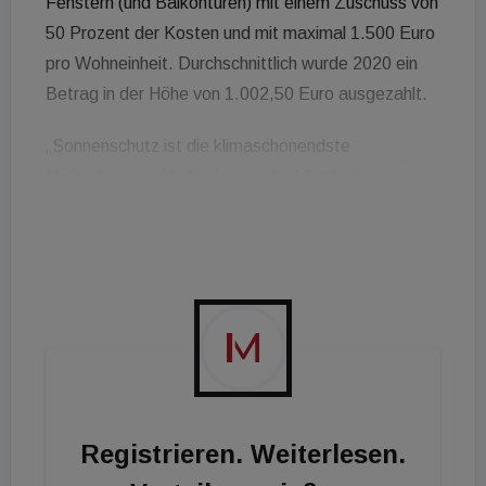
Fenstern (und Balkontüren) mit einem Zuschuss von
50 Prozent der Kosten und mit maximal 1.500 Euro
pro Wohneinheit. Durchschnittlich wurde 2020 ein
Betrag in der Höhe von 1.002,50 Euro ausgezahlt.
„Sonnenschutz ist die klimaschonendste
Maßnahme zur Verhinderung der Überhitzung von
Wohnraum und kann das sommerliche ‚Aufheizen‘
von Wohnräumen wirklich deutlich reduzieren. In
Zeiten, in denen die Menschen besonders viel
zuhause sind, gewinnt das noch einmal zusätzlich
an Bedeutung“, so Vizebürgermeisterin und
Wohnbaustadträtin Kathrin Gaal.
Einhergehend mit diesen Änderungen ist auch eine
Aufstockung des Finanzierungstopfes von sechs
Registrieren. Weiterlesen.
Millionen Euro auf zehn Millionen Euro. Die