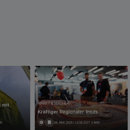
MARKT & MACHER
 mit
Kräftiger Regionaler-Imuls
IN
26. MAI 2026
/ LESEZEIT 2 MIN