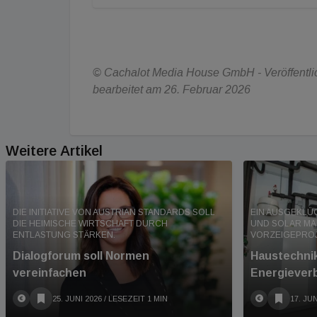
© Cachalot Media House GmbH - Veröffentlich
bearbeitet am 26. Februar 2026
Weitere Artikel
DIE INITIATIVE VON AUSTRIAN STANDARDS SOLL
EIN AUSGEKLÜ
DIE HEIMISCHE WIRTSCHAFT DURCH
UND SOLAR MA
ENTLASTUNG STÄRKEN.
VORZEIGEPROJ
Dialogforum soll Normen
Haustechnik
vereinfachen
Energiever
25. JUNI 2026
/ LESEZEIT 1 MIN
17. JUN