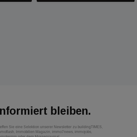
Informiert bleiben.
effen Sie eine Selektion unserer Newsletter zu buildingTIMES,
mmoflash, Immobilien Magazin, immo7news, immojobs,
mmotermin oder dem Morgenjournal