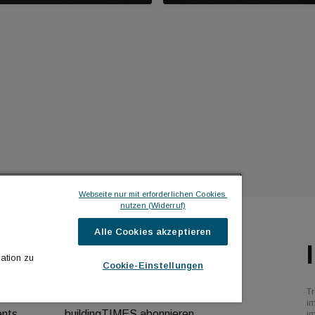
Webseite nur mit erforderlichen Cookies 
nutzen (Widerruf)
Alle Cookies akzeptieren
ILDINGTIMES
ICH MÖCHTE ...
ation zu
Cookie-Einstellungen
hrichten
Kontakt aufnehmen
Tr
bs
Werbeformate ansehen
i
ents
buildingTIMES abonnieren
i