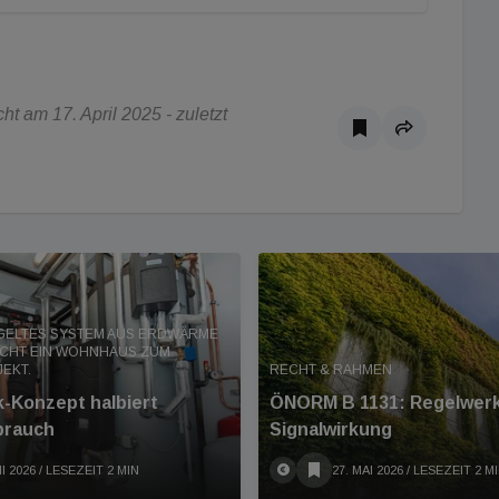
t am 17. April 2025 - zuletzt
GELTES SYSTEM AUS ERDWÄRME
CHT EIN WOHNHAUS ZUM
EKT.
RECHT & RAHMEN
-Konzept halbiert
ÖNORM B 1131: Regelwerk
brauch
Signalwirkung
I 2026
/ LESEZEIT 2 MIN
27. MAI 2026
/ LESEZEIT 2 M