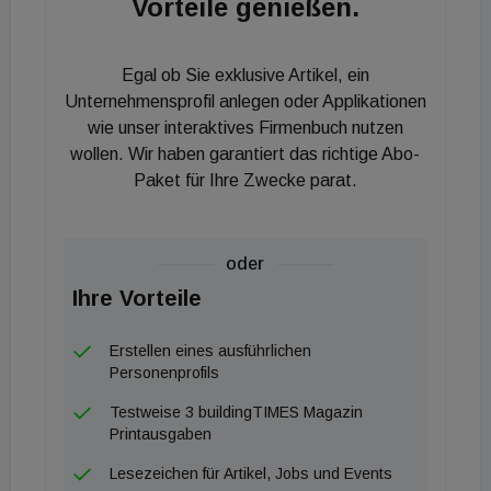
Vorteile genießen.
Sanierungsmaßnahmen vor und bewertet ihre
Auswirkungen auf die Nachhaltigkeit. Die
Egal ob Sie exklusive Artikel, ein
Wirtschaftlichkeit der Sanierung wird mithilfe
Unternehmensprofil anlegen oder Applikationen
umfassender Lebenszykluskostenanalysen
wie unser interaktives Firmenbuch nutzen
untersucht.
wollen. Wir haben garantiert das richtige Abo-
Besonders innovativ ist die Entwicklung eines
Paket für Ihre Zwecke parat.
integrierten digitalen Planungsprozesses (BIM) für
die Sanierung, der die Taxonomieanforderungen
oder
gezielt integriert. Ein weiterer Schwerpunkt liegt auf
Ihre Vorteile
der Anwendbarkeit der Lösungen auf
Gebäudegruppen, unter Berücksichtigung möglicher
Erstellen eines ausführlichen
Synergien, um sicherzustellen, dass die
Personenprofils
Gebäudequartiere durch die Anwendung der
Testweise 3 buildingTIMES Magazin
vorgeschlagenen Maßnahmen zukunftsfähig sind
Printausgaben
und den erwarteten Verschärfungen der
Lesezeichen für Artikel, Jobs und Events
Taxonomiekriterien standhalten können.