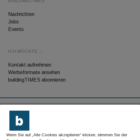
BUILDINGTIMES
Nachrichten
Jobs
Events
ICH MÖCHTE ...
Kontakt aufnehmen
Werbeformate ansehen
buildingTIMES abonnieren
RSS-Feed
Kontakt
Wenn Sie auf „Alle Cookies akzeptieren“ klicken, stimmen Sie der
Impressum