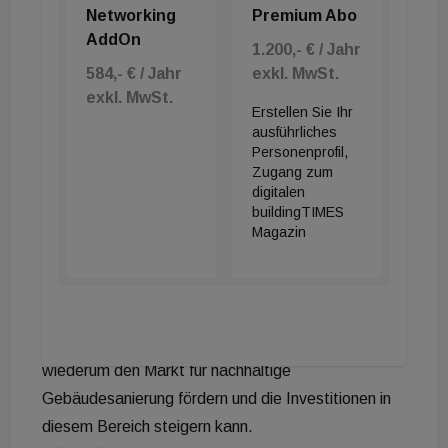
Das Forschungsvorhaben wird
Networking
Premium Abo
branchenübergreifend unterstützt, sowohl finanziell
AddOn
1.200,- € / Jahr
als auch durch die Expertise von Unternehmen und
584,- € / Jahr
exkl. MwSt.
Branchenvertretungen. Zu den maßgeblichen
exkl. MwSt.
Erstellen Sie Ihr
Unternehmen der Immobilienwirtschaft, die das
ausführliches
Projekt unterstützen, gehören die Vienna Insurance
Personenprofil,
Zugang zum
Group, Grawe Immobilien Verwaltung, BIG
digitalen
(Bundesimmobiliengesellschaft), ARE (Austrian
buildingTIMES
Real Estate) und UBM Development.
Magazin
Die Anwendung der EU-Taxonomie ermöglicht es
Unternehmen, ihre Fähigkeit zur Entwicklung
nachhaltiger Projekte zu demonstrieren und sich als
führend in der Branche zu positionieren, was
wiederum den Markt für nachhaltige
Gebäudesanierung fördern und die Investitionen in
diesem Bereich steigern kann.