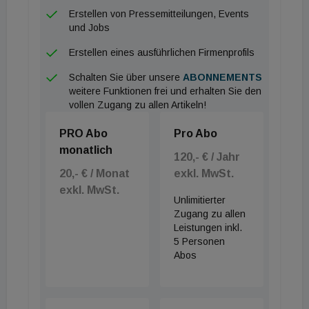
Erstellen von Pressemitteilungen, Events
und Jobs
Der Nutzen des Branchenforschungsprojekts liegt
auf der Hand: Es soll die Nachhaltigkeit von
Erstellen eines ausführlichen Firmenprofils
Sanierungsprojekten in der österreichischen
Schalten Sie über unsere
ABONNEMENTS
Bauwirtschaft fördern, Investitionsmöglichkeiten
weitere Funktionen frei und erhalten Sie den
vollen Zugang zu allen Artikeln!
identifizieren, die Bewertung der Nachhaltigkeit von
Sanierungsprojekten und Produkten standardisieren
PRO Abo
Pro Abo
und Wettbewerbsvorteile für die beteiligten
monatlich
120,- € / Jahr
Branchen schaffen. Dies wird dazu beitragen, dass
20,- € / Monat
exkl. MwSt.
Unternehmen und Branchenvertretungen ein
exkl. MwSt.
Unlimitierter
gemeinsames Verständnis von Nachhaltigkeit
Zugang zu allen
entwickeln und die Planung nachhaltiger
Leistungen inkl.
Bauprojekte erleichtert wird.
5 Personen
Abos
Branchenübergreifend