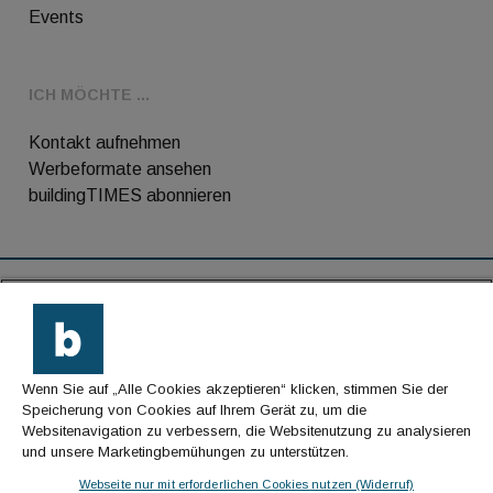
Events
ICH MÖCHTE ...
Kontakt aufnehmen
Werbeformate ansehen
buildingTIMES abonnieren
RSS-Feed
Kontakt
Wenn Sie auf „Alle Cookies akzeptieren“ klicken, stimmen Sie der
Impressum
Speicherung von Cookies auf Ihrem Gerät zu, um die
Websitenavigation zu verbessern, die Websitenutzung zu analysieren
Datenschutz
und unsere Marketingbemühungen zu unterstützen.
AGB
Webseite nur mit erforderlichen Cookies nutzen (Widerruf)