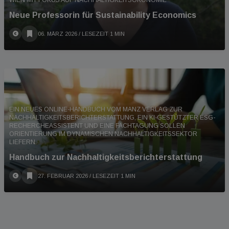
Neue Professorin für Sustainability Economics
06. MÄRZ 2026
/ LESEZEIT 1 MIN
EIN NEUES ONLINE-HANDBUCH VOM MANZ VERLAG ZUR
NACHHALTIGKEITSBERICHTERSTATTUNG, EIN KI-GESTÜTZTER ESG-
RECHERCHEASSISTENT UND EINE FACHTAGUNG SOLLEN
ORIENTIERUNG IM DYNAMISCHEN NACHHALTIGKEITSSEKTOR
LIEFERN.
Handbuch zur Nachhaltigkeitsberichterstattung
27. FEBRUAR 2026
/ LESEZEIT 1 MIN