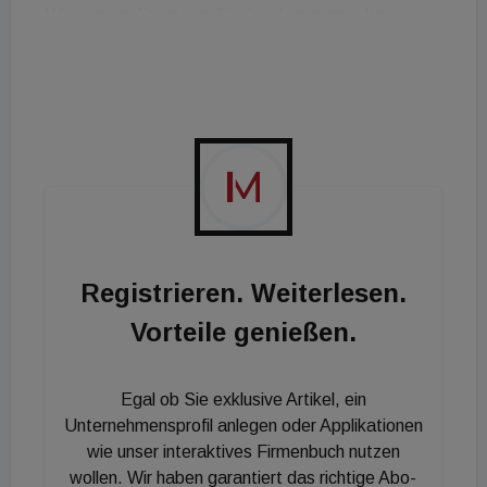
Wissing am Dienstag. Die Insolvenzverwalter
führen nach eigener Aussage noch Gespräche mit
möglichen Investoren. Es sei jedoch offen, ob diese
zu einem Ergebnis führen, da die Solarbranche sich
in Europa n einer höchst schwierigen Lage befindet.
Registrieren. Weiterlesen.
Vorteile genießen.
Egal ob Sie exklusive Artikel, ein
Unternehmensprofil anlegen oder Applikationen
wie unser interaktives Firmenbuch nutzen
wollen. Wir haben garantiert das richtige Abo-