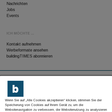
Nachrichten
Jobs
Events
ICH MÖCHTE ...
Kontakt aufnehmen
Werbeformate ansehen
buildingTIMES abonnieren
RSS-Feed
Kontakt
Wenn Sie auf „Alle Cookies akzeptieren“ klicken, stimmen Sie der
Impressum
Speicherung von Cookies auf Ihrem Gerät zu, um die
Websitenavigation zu verbessern, die Websitenutzung zu analysieren
Datenschutz