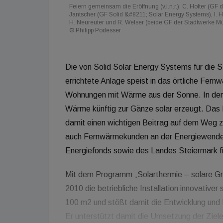
Feiern gemeinsam die Eröffnung (v.l.n.r.): C. Holter (
Jantscher (GF Solid &#8211; Solar Energy Systems), I. 
H. Neureuter und R. Welser (beide GF der Stadtwerke M
© Philipp Podesser
Die von Solid Solar Energy Systems für die
errichtete Anlage speist in das örtliche Fer
Wohnungen mit Wärme aus der Sonne. In den
Wärme künftig zur Gänze solar erzeugt. Das 
damit einen wichtigen Beitrag auf dem Weg 
auch Fernwärmekunden an der Energiewende t
Energiefonds sowie des Landes Steiermark fin
Mit dem Programm „Solarthermie – solare Gro
2010 die betriebliche Installation innovativer
100 m2 und stößt damit die Entwicklung und 
Er unterstützt damit die Umsetzung der Ziele