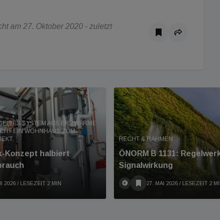
t am 27. Oktober 2020 - zuletzt
GELTES SYSTEM AUS ERDWÄRME
CHT EIN WOHNHAUS ZUM
EKT.
RECHT & RAHMEN
-Konzept halbiert
ÖNORM B 1131: Regelwerk
brauch
Signalwirkung
I 2026
/ LESEZEIT 2 MIN
27. MAI 2026
/ LESEZEIT 2 M