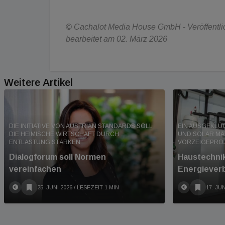
© Cachalot Media House GmbH - Veröffentlich
bearbeitet am 02. März 2026
Weitere Artikel
DIE INITIATIVE VON AUSTRIAN STANDARDS SOLL
EIN AUSGEKLÜ
DIE HEIMISCHE WIRTSCHAFT DURCH
UND SOLAR MA
ENTLASTUNG STÄRKEN.
VORZEIGEPROJ
Dialogforum soll Normen
Haustechnik
vereinfachen
Energiever
25. JUNI 2026
/ LESEZEIT 1 MIN
17. JUN