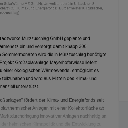
GF der SolarWärme MZ GmbH), Umweltlandesrätin U. Lackner, S.
Höbarth (GF Klima- und Energiefonds), Bürgermeister K. Rudischer,
ürzzuschlag)
 Stadtwerke Mürzzuschlag GmbH geplante und
nwärmenetz ein und versorgt damit knapp 300
 Sommermonaten wird die in Mürzzuschlag benötigte
Projekt Großsolaranlage Mayerhoferwiese liefert
zu einer ökologischen Wärmewende, ermöglicht es
eilzuhaben und wird aus Mitteln des Klima- und
anziell unterstützt.
ßanlagen“ fördert der Klima- und Energiefonds seit
 solarthermischer Anlagen mit einer Kollektorfläche ab
Marktdurchdringung innovativer Anlagen nachhaltig an.
 der heimischen Klimapolitik und die Entwicklung zu