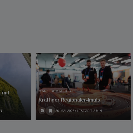
MARKT & MACHER
 mit
Kräftiger Regionaler-Imuls
IN
26. MAI 2026
/ LESEZEIT 2 MIN