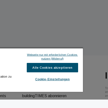
Webseite nur mit erforderlichen Cookies 
nutzen (Widerruf)
Alle Cookies akzeptieren
ILDINGTIMES
ICH MÖCHTE ...
ation zu
Cookie-Einstellungen
hrichten
Kontakt aufnehmen
Tr
bs
Werbeformate ansehen
i
ents
buildingTIMES abonnieren
i