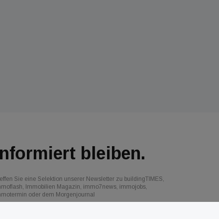
Informiert bleiben.
effen Sie eine Selektion unserer Newsletter zu buildingTIMES,
mmoflash, Immobilien Magazin, immo7news, immojobs,
mmotermin oder dem Morgenjournal