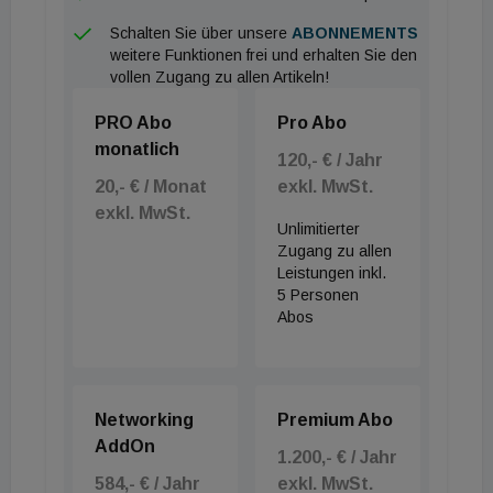
geschützt. Beim versuchten Entfernen des Melders
Schalten Sie über unsere
ABONNEMENTS
oder Alarmierungsgerätes wird sofort Alarm
weitere Funktionen frei und erhalten Sie den
ausgelöst. Die Übertragung von Notrufen und
vollen Zugang zu allen Artikeln!
Informationen des Alarmsystems erfolgt gleichzeitig
PRO Abo
Pro Abo
über zwei völlig unabhängige Frequenzbänder. Wird
monatlich
120,- € / Jahr
eines gestört, weicht es vollautomatisch auf das
20,- € / Monat
exkl. MwSt.
andere aus. So ist maximale Sicherheit garantiert.
exkl. MwSt.
Unlimitierter
Bei Stromausfall funktioniert die Alarmanlage mit
Zugang zu allen
Leistungen inkl.
einem klassischen Transponder zum Aktivieren oder
5 Personen
Deaktivieren der Anlage – völlig autark. Die
Abos
SmartHome Funk-Alarmanlage ist VDS zertifiziert
und daher förderungsqualifiziert. Das Funk-
Alarmanlagenpaket ist in verschiedenen Farben und
Networking
Premium Abo
ab 1.100 Euro in verschiedenen Sets erhältlich.
AddOn
1.200,- € / Jahr
584,- € / Jahr
exkl. MwSt.