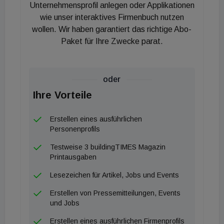
Wassermelder ist möglich.
Unternehmensprofil anlegen oder Applikationen
wie unser interaktives Firmenbuch nutzen
Einfache Konfiguration und viel Sicherheit
wollen. Wir haben garantiert das richtige Abo-
Paket für Ihre Zwecke parat.
Erstmals benötigt man zur Installation und
Konfiguration einer Smart Home Komponente
keinen Profi mehr, verspricht Siblik. Die SmartHome
oder
Connect Box kann ohne professionelle Hilfe
Ihre Vorteile
installiert und in Betrieb genommen werden. Die
Erstellen eines ausführlichen
Box wird an den Router des Internetanbieters
Personenprofils
angeschlossen und verbindet sich mit dem
Testweise 3 buildingTIMES Magazin
Netzwerk und das ganze System kann über eine
Printausgaben
App am Mobiltelefon oder Tablet gesteuert
Lesezeichen für Artikel, Jobs und Events
werden.
Erstellen von Pressemitteilungen, Events
Durch die patentierte TwinBand© Technologie ist
und Jobs
das Alarmsystem vor Manipulation und Funkstörung
Erstellen eines ausführlichen Firmenprofils