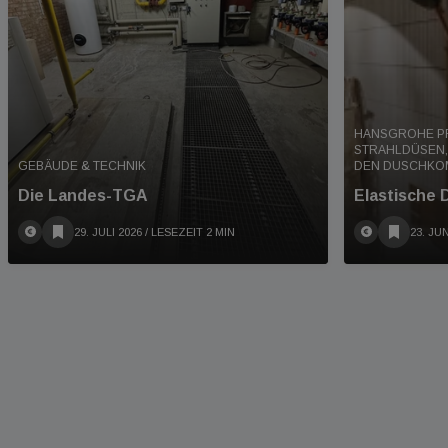
HANSGROHE P
STRAHLDÜSEN,
GEBÄUDE & TECHNIK
DEN DUSCHKOM
Die Landes-TGA
Elastische 
29. JULI 2026
/ LESEZEIT 2 MIN
23. JUN