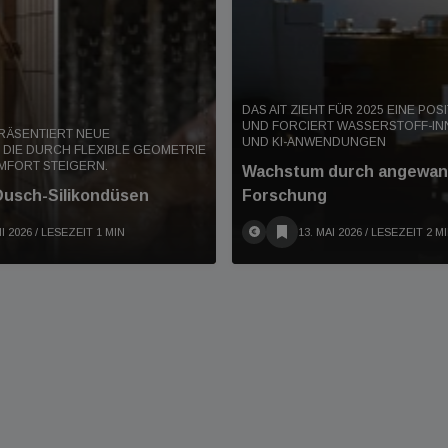
DAS AIT ZIEHT FÜR 2025 EINE POS
UND FORCIERT WASSERSTOFF-IN
RÄSENTIERT NEUE
UND KI-ANWENDUNGEN
 DIE DURCH FLEXIBLE GEOMETRIE
FORT STEIGERN.
Wachstum durch angewan
Dusch-Silikondüsen
Forschung
I 2026
/ LESEZEIT 1 MIN
13. MAI 2026
/ LESEZEIT 2 M