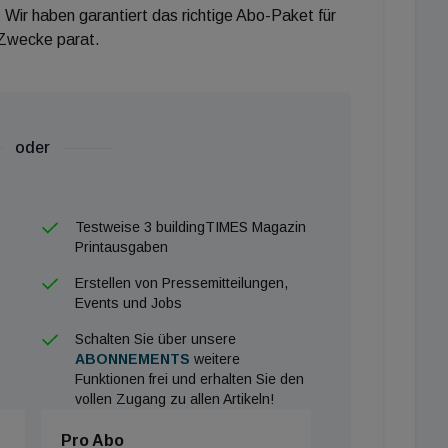
 Wir haben garantiert das richtige Abo-Paket für
 Zwecke parat.
etischer Modernisierungen spielen die
e Rolle. Lediglich jeder siebte interessierte
oder
egionalen) Versorger als entsprechenden
Testweise 3 buildingTIMES Magazin
beratern und der Finanzierungsberatung durch die KfW
Printausgaben
irksam und kann die Entscheidungsquote um etwa 20
Erstellen von Pressemitteilungen,
Events und Jobs
sanlagen, regenerative Wasseraufbereitungssysteme
Schalten Sie über unsere
ABONNEMENTS
weitere
meisten präferierten Anbieter Buderus, Viessmann und
Funktionen frei und erhalten Sie den
e Investitionsentscheidungen zumindest etwas fördern.
vollen Zugang zu allen Artikeln!
 Prozent der Wohneigentümer diese
Pro Abo
dungsprozesses. Damit der energetische Umbau in