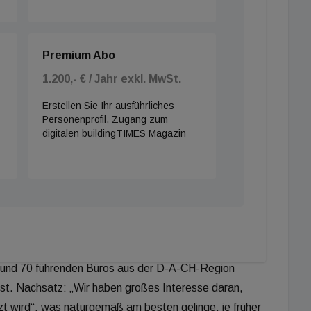
 nur um den Billigstbieter gehe. Es sei aus ihrer Sicht
atz, bei Planern einzusparen.
Premium Abo
1.200,- € / Jahr exkl. MwSt.
onzept des Architekten durch kluge Brandschutz-
Erstellen Sie Ihr ausführliches
n baulichen Zugang. Brandschutz ist eine
Personenprofil, Zugang zum
digitalen buildingTIMES Magazin
schutz ist Teil der Gebäudelehre. Und Ingenieur-
icht unbedingt weit verbreitet. Das Hinterherlaufen
rn. Stattdessen macht Kunz beispielsweise
d Evakuierungs-Simulationen – um abzuschätzen, was
Verein zur Förderung von Ingenieurmethoden im
s rund 70 führenden Büros aus der D-A-CH-Region
st. Nachsatz: „Wir haben großes Interesse daran,
 wird“, was naturgemäß am besten gelinge, je früher