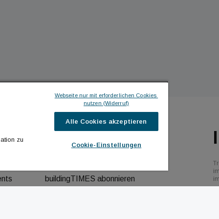
Webseite nur mit erforderlichen Cookies 
nutzen (Widerruf)
Alle Cookies akzeptieren
ILDINGTIMES
ICH MÖCHTE ...
ation zu
Cookie-Einstellungen
hrichten
Kontakt aufnehmen
Tr
bs
Werbeformate ansehen
i
ents
buildingTIMES abonnieren
i