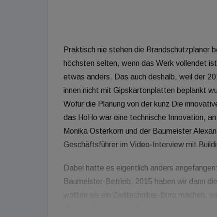
Praktisch nie stehen die Brandschutzplaner 
höchsten selten, wenn das Werk vollendet is
etwas anders. Das auch deshalb, weil der 201
innen nicht mit Gipskartonplatten beplankt wu
Wofür die Planung von der kunz Die innovati
das HoHo war eine technische Innovation, an 
Monika Osterkorn und der Baumeister Alexand
Geschäftsführer im Video-Interview mit Build
Dabei hatte es eigentlich anders angefange
Baumeister-Betrieb. 2015 haben wir dann die
wollten wir ein Ziviltechniker-Büro machen, w
aber die Baumeister-Befugnis zurücklegen müs