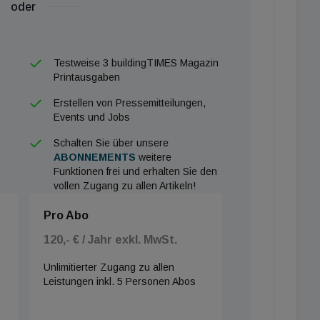
oder
itektur wimmer und partner), „weil hier ein völlig
end man früher immer von einem Gang ausgegangen
tern Osterkorn und Kunz.
Testweise 3 buildingTIMES Magazin
Printausgaben
Erstellen von Pressemitteilungen,
Events und Jobs
chschnittlich Jahresumsatz, „2020 hat es allerdings
 gegeben“, was mit nur sechs MitarbeiterInnen und
Schalten Sie über unsere
ABONNEMENTS
weitere
 hohen Pro-Kopf-Umsatz ergibt. „Wir versuchen, sehr
Funktionen frei und erhalten Sie den
rgänzt: „Heuer wird es besser werden als 2020, aber
vollen Zugang zu allen Artikeln!
jetzt Aufträge kommen und es kommen jetzt auch sehr
Pro Abo
120,- € / Jahr exkl. MwSt.
n“. Der Grund: „Architekten und Baumeister bieten jetzt
Unlimitierter Zugang zu allen
wie Installateure. Das sind sehr viele Ein- und Zwei-
Leistungen inkl. 5 Personen Abos
OIB-Richtlinien abschreiben, das kann bald jemand“.
ess, der sich aber beschleunigt habe. Deshalb seien