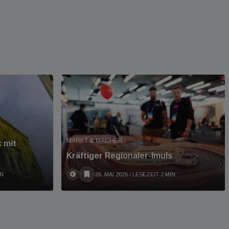
MARKT & MACHER
 mit
Kräftiger Regionaler-Imuls
IN
26. MAI 2026
/ LESEZEIT 2 MIN