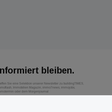
Informiert bleiben.
effen Sie eine Selektion unserer Newsletter zu buildingTIMES,
mmoflash, Immobilien Magazin, immo7news, immojobs,
mmotermin oder dem Morgenjournal
Jetzt anmelden