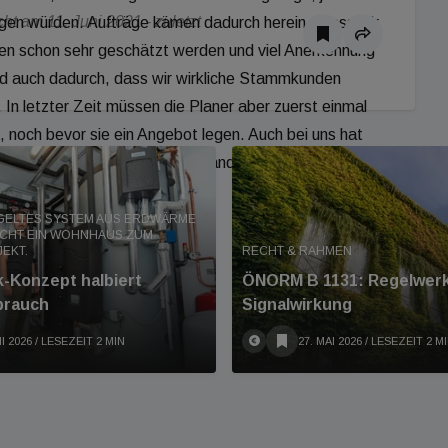
t am 11. Juni 2021 - zuletzt
ogen würden. Aufträge kämen dadurch herein, „dass wir
kten schon sehr geschätzt werden und viel Anerkennung
d auch dadurch, dass wir wirkliche Stammkunden
 In letzter Zeit müssen die Planer aber zuerst einmal
 noch bevor sie ein Angebot legen. Auch bei uns hat
aben Monika Osterkorn und Alexander Kunz festgestellt.
GELTES SYSTEM AUS ERDWÄRME
CHT EIN WOHNHAUS ZUM
EKT.
RECHT & RAHMEN
-Konzept halbiert
ÖNORM B 1131: Regelwerk
brauch
Signalwirkung
I 2026
/ LESEZEIT 2 MIN
27. MAI 2026
/ LESEZEIT 2 M