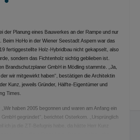
bei der Planung eines Bauwerkes an der Rampe und nur
t. Beim HoHo in der Wiener Seestadt Aspern war das
9 fertiggestellte Holz-Hybridbau nicht gekapselt, also
rde, sondern das Fichtenholz sichtig geblieben ist.
ven Brandschutzplaner GmbH in Mödling stammte. „Ja,
der wir mitgewirkt haben“, bestätigen die Architektin
er Kunz, jeweils Gründer, Hälfte-Eigentümer und
ing Times.
n: „Wir haben 2005 begonnen und waren am Anfang ein
 GmbH gegründet“, berichtet Osterkorn. „Ursprünglich
eil ich ja die ZT-Befugnis habe, da hätte Herr Kunz
sen, was nicht in Frage kam. Das ging also nicht“,