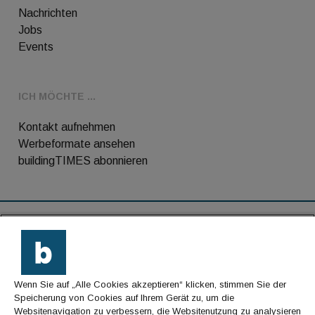
Nachrichten
Jobs
Events
ICH MÖCHTE ...
Kontakt aufnehmen
Werbeformate ansehen
buildingTIMES abonnieren
RSS-Feed
Kontakt
Wenn Sie auf „Alle Cookies akzeptieren“ klicken, stimmen Sie der
Impressum
Speicherung von Cookies auf Ihrem Gerät zu, um die
Websitenavigation zu verbessern, die Websitenutzung zu analysieren
Datenschutz