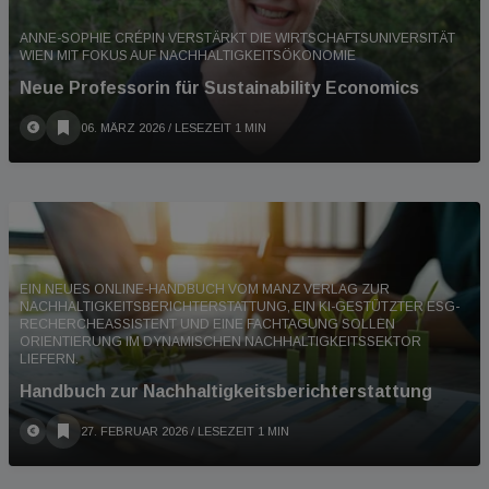
ANNE-SOPHIE CRÉPIN VERSTÄRKT DIE WIRTSCHAFTSUNIVERSITÄT
WIEN MIT FOKUS AUF NACHHALTIGKEITSÖKONOMIE
Neue Professorin für Sustainability Economics
06. MÄRZ 2026
/ LESEZEIT 1 MIN
EIN NEUES ONLINE-HANDBUCH VOM MANZ VERLAG ZUR
NACHHALTIGKEITSBERICHTERSTATTUNG, EIN KI-GESTÜTZTER ESG-
RECHERCHEASSISTENT UND EINE FACHTAGUNG SOLLEN
ORIENTIERUNG IM DYNAMISCHEN NACHHALTIGKEITSSEKTOR
LIEFERN.
Handbuch zur Nachhaltigkeitsberichterstattung
27. FEBRUAR 2026
/ LESEZEIT 1 MIN