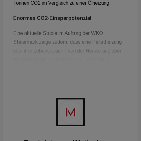
Tonnen CO2 im Vergleich zu einer Ölheizung.
Enormes CO2-Einsparpotenzial
Eine aktuelle Studie im Auftrag der WKO
Steiermark zeige zudem, dass eine Pelletheizung
über ihre Lebensdauer – von der Herstellung über
den Betrieb bis zur Entsorgung – mehr als 91
Prozent CO2 gegenüber einer Ölheizung spart, das
entspricht 197 Tonnen. Damit würden Pellets klar
Platz 1 belegen, weit vor der Wärmepumpe mit 83
Prozent. „Die Studie der Installateure der
Wirtschaftskammer bestätigt, dass der
Kesseltausch nicht nur ein starker
Wirtschaftsmotor, sondern auch der wirkungsvollste
Hebel für den Klimaschutz ist“, sagt Doris Stiksl,
proPellets Geschäftsführerin. „Jeder Pellet- und