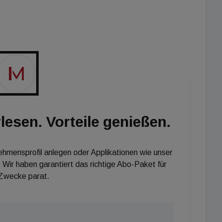
tovoltaik-Anlage mit ca. 200 kWp Leistung installiert,
nd Warmwasseraufbereitung erfolgt mittels
einer Lüftungsanlage be- und entlüftet.
lesen. Vorteile genießen.
nehmensprofil anlegen oder Applikationen wie unser
 Wir haben garantiert das richtige Abo-Paket für
 Zwecke parat.