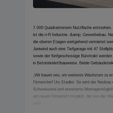
7.000 Quadratmetern Nutzfläche entstehen. 
ist die i+R Industrie- &amp; Gewerbebau. Ne
die oberen Etagen weitgehend vermietet wer
Juniwind auch eine Tiefgarage mit 47 Stellplä
sowie der fünfgeschossige Bürotrakt werden ko
in Betonskelettbauweise. Beide Gebäudetei
„Wir bauen neu, um weiteres Wachstum zu erm
Firmenchef Urs Stadler. So wird der Neubau 
Schweisserei und erweiterte Montagemöglichke
am neuen Firmensitz möglich, der von der Wi
wird.