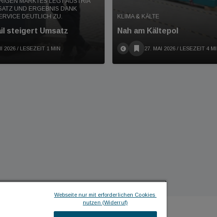
RIGEN MARKTES LEGT AUSTRIA
SATZ UND ERGEBNIS DANK
RVICE DEUTLICH ZU.
KLIMA & KÄLTE
il steigert Umsatz
Nah am Kältepol
I 2026
/ LESEZEIT 1 MIN
27. MAI 2026
/ LESEZEIT 4 M
Webseite nur mit erforderlichen Cookies 
nutzen (Widerruf)