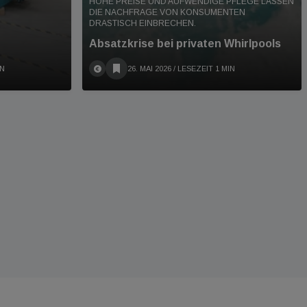
HOHE PREISE UND AUFWENDIGE PFLEGE LASSEN
DIE NACHFRAGE VON KONSUMENTEN
DRASTISCH EINBRECHEN.
Absatzkrise bei privaten Whirlpools
IN
26. MAI 2026
/ LESEZEIT 1 MIN