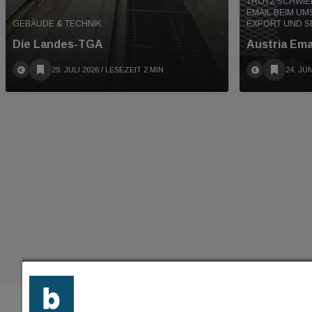
TROTZ SCHWIE
EMAIL BEIM UM
GEBÄUDE & TECHNIK
EXPORT UND SE
Die Landes-TGA
Austria Ema
29. JULI 2026
/ LESEZEIT 2 MIN
24. JUN