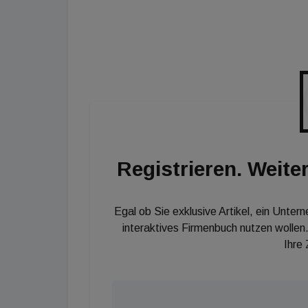
Nachhaltiger Neubau
Auf den begrünten Flachdächern wird eine Pho
so das Unternehmen. Die Heizung, Kühlung u
Luftwärmepumpen. Das Bürogebäude wird mit 
Registrieren. Weiter
Egal ob Sie exklusive Artikel, ein Unter
interaktives Firmenbuch nutzen wollen.
Ihre