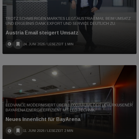
Millionen Euro Umsatz gemacht, heuer rechnen wir
mit rund 180 Millionen Euro. Die Service-Aufträge
TROTZ SCHWIERIGEN MARKTES LEGT AUSTRIA EMAIL BEIM UMSATZ
für das zweite Halbjahr sind allerdings noch nicht
UND ERGEBNIS DANK EXPORT UND SERVICE DEUTLICH ZU.
absehbar“.
Austria Email steigert Umsatz
24. JUNI 2026
/ LESEZEIT 1 MIN
LEDVANCE MODERNISIERT ÜBER 1.000 RÄUME DER LEVERKUSENER
BAYARENA ENERGIEEFFIZIENT MIT LED-TECHNIK.
Neues Innenlicht für BayArena
11. JUNI 2026
/ LESEZEIT 2 MIN