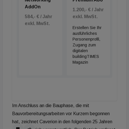
die Granit gewonnen und einmal die Strabag. Also
AddOn
1.200,- € / Jahr
haben wir die Granit gefragt, ob sie mit uns
584,- € / Jahr
exkl. MwSt.
gemeinsam anbietet“, erläutert Simmet den
exkl. MwSt.
Entstehungsprozess der Arge. Die Trennung der
Erstellen Sie Ihr
ausführliches
Gewerke ist ziemlich klar. Granit wird „für den Bau
Personenprofil,
der Erweiterung samt Außenanlagen und Parkplatz
Zugang zum
digitalen
sowie für die Adaptierung des bestehenden
buildingTIMES
Gebäudes verantwortlich sein“, wie Simmet betont.
Magazin
„Caverion übernimmt die Errichtung und Erneuerung
aller Heizungs-, Klima- Lüftungs- und Sanitäranlage
sowie der Elektroinstallationen und Automation
(MSR) der Anlagen.“
Im Anschluss an die Bauphase, die mit
Bauvorbereitungsarbeiten vor Kurzem begonnen
hat, zeichnet Caverion in den folgenden 25 Jahren