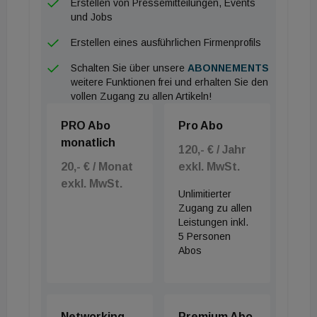
Erstellen von Pressemitteilungen, Events
und Jobs
Entwicklung geholfen, erklärt der Jurist. „Das hat im
Markt zu größerer Routine geführt. Es hat doch
Erstellen eines ausführlichen Firmenprofils
Fahrt aufgenommen und wird am Markt bleiben.“
Schalten Sie über unsere
ABONNEMENTS
weitere Funktionen frei und erhalten Sie den
Österreich-Premiere für Caverion
vollen Zugang zu allen Artikeln!
PRO Abo
Pro Abo
Das PPP-Modell mit der Granit sei für Caverion
monatlich
Österreich eine Premiere, bestätigt Manfred
120,- € / Jahr
Simmet, Geschäftsführer von Caverion Österreich.
20,- € / Monat
exkl. MwSt.
exkl. MwSt.
Zwar habe das Unternehmen „eine Vielzahl
Unlimitierter
ähnlicher Projekte im Ausbildungssektor in anderen
Zugang zu allen
Leistungen inkl.
Ländern abgewickelt“, für Österreich sei es aber
5 Personen
das erste PPP-Modell. Wie es zur Arge mit der
Abos
Granit gekommen ist? „Caverion ist auf die Granit
zugegangen. Wir haben nämlich für zwei Wiener
Schulen angeboten und nicht gewonnen. Einmal hat
Networking
Premium Abo