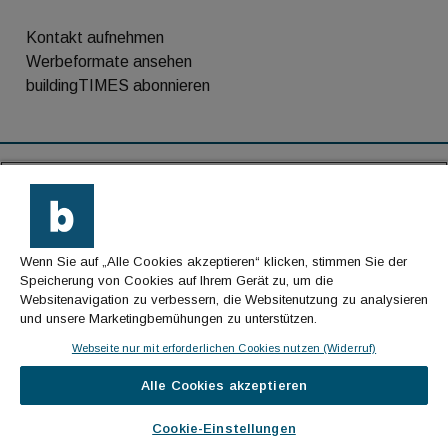
Kontakt aufnehmen
Werbeformate ansehen
buildingTIMES abonnieren
RSS-Feed
Kontakt
Wenn Sie auf „Alle Cookies akzeptieren“ klicken, stimmen Sie der
Impressum
Speicherung von Cookies auf Ihrem Gerät zu, um die
Websitenavigation zu verbessern, die Websitenutzung zu analysieren
Datenschutz
und unsere Marketingbemühungen zu unterstützen.
AGB
Webseite nur mit erforderlichen Cookies nutzen (Widerruf)
Alle Cookies akzeptieren
© Cachalot Media House GmbH - Alle Rechte
vorbehalten
Cookie-Einstellungen