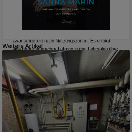
Sicherheitsbeleuchtung, erläutert Simmet. Weiters
würden ein Dieselaggregat und eine USV-Anlage
für den Neubau und den Bestand installiert.
„Mehrere Teilklimaanlagen werden installiert, und
zwar aufgeteilt nach Nutzungszonen. Es erfolgt
Weitere Artikel
eine bedarfsgerechte Lüftung in den Lehrsälen über
Volumenstromregler, auch Einzelraumregelungen
sowie eine übergeordnete Gebäudeleittechnik
werden installiert. Schließlich entsteht auch ein
neuer und adaptierter Küchenbereich, um die in
Zukunft zunehmende Anzahl von Studenten
entsprechend versorgen zu können“, so der
Caverion-Geschäftsführer. Appetit haben die
Studenten auch auf zeitgemäße
Datenübertragung, weshalb eine hochwertige und
aufwendige Netzwerkverkabelung gelegt wird.