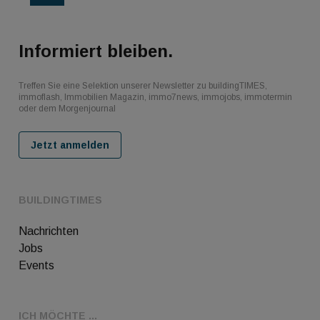
Informiert bleiben.
Treffen Sie eine Selektion unserer Newsletter zu buildingTIMES,
immoflash, Immobilien Magazin, immo7news, immojobs, immotermin
oder dem Morgenjournal
Jetzt anmelden
BUILDINGTIMES
Nachrichten
Jobs
Events
ICH MÖCHTE ...