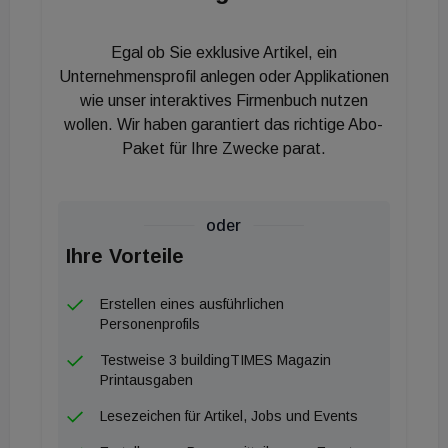
Konditionen“, wie der Anwalt weiter berichtet. Die
Stadt zahlt dann 25 Jahre lang, bis die Anlage ihr
Egal ob Sie exklusive Artikel, ein
gehört.
Unternehmensprofil anlegen oder Applikationen
wie unser interaktives Firmenbuch nutzen
Zusammen mit seinem Kollegen Leo Haslhofer hat
wollen. Wir haben garantiert das richtige Abo-
Stickler die Stadt St. Pölten beim gesamten
Paket für Ihre Zwecke parat.
Vergabeprozess begleitet, von der Erstellung der
Verfahrensunterlagen und dem Lebenszyklus-
Vertrag bis zum Zuschlag. Offenbar weil PPP-
oder
Modelle nicht so wahnsinnig populär sind, „wurde
Ihre Vorteile
neben intensiven Bemühungen in der
Erstellen eines ausführlichen
Kommunikation mit den Bietern und einer
Personenprofils
detaillierten Verfahrensplanung auch eine
Testweise 3 buildingTIMES Magazin
Markterkundung durchgeführt, welche die
Printausgaben
Akzeptanz des Projektes am Markt stärkte“, hält
Lesezeichen für Artikel, Jobs und Events
Gregor Stickler fest. Vor allem das Schulbau-
Programm der Stadt Wien habe der PPP-