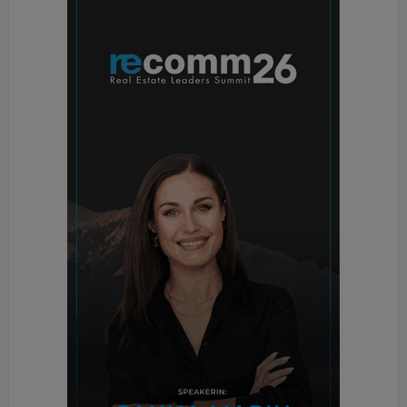
Lehr- und Lernfläche zur Verfügung stehen.
Für Building Times erläutert Caverion-Chef Simmet
die Gebäudetechnik der alten und neuen FH St.
Pölten im Detail: „Die Wärmeerzeugung erfolgt
über die Fernwärme, die Kälteerzeugung über die
Fernkälteversorgung von St. Pölten. Sowohl die
Heizung als auch die Kühlung erfolgt durch
Deckeninduktionsgeräte. Im Altbau werden
zusätzlich Umluftkühlgeräte nachgerüstet.“
Der architektonische Anspruch sei generell sehr
hoch gesetzt – das habe auch Auswirkungen auf
das Beleuchtungskonzept und die Auswahl der
Induktionsgeräte. Die Beleuchtung sei generell mit
LED vorgesehen, und zwar sowohl für die
Raumbeleuchtung als auch für die