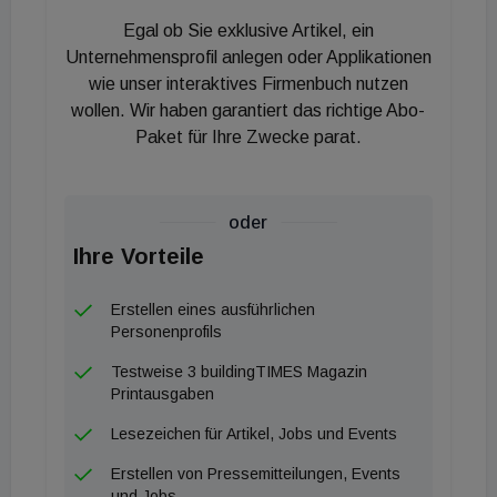
Egal ob Sie exklusive Artikel, ein
95 Trolleys für klimafreundlichen Einkauf
Unternehmensprofil anlegen oder Applikationen
wie unser interaktives Firmenbuch nutzen
Diese Maßnahmen sind nur einige des
wollen. Wir haben garantiert das richtige Abo-
Sanierungspakets für die Lorystraße, das rund 4,6
Paket für Ihre Zwecke parat.
Millionen Euro umfasst – davon 192.000 Euro EU-
Förderung im Rahmen von „Smarter Together“.
Rund 260 Bewohner in 95 Wohnungen können sich
oder
über ein rundum erneuertes Zuhause freuen. „Was
Ihre Vorteile
mir besonders wichtig ist: Die Wohnqualität für die
Mieter wurde durch die smarte Sanierung deutlich
Erstellen eines ausführlichen
Personenprofils
verbessert“, so Wohnbaustadträtin Kathrin Gaal.
Und: „Ganz im Sinne des ,Smarter Together‘-
Testweise 3 buildingTIMES Magazin
Printausgaben
Projekts konnten die Mieter bei den
Sanierungsmaßnahmen mitreden.“ Sie haben etwa
Lesezeichen für Artikel, Jobs und Events
die Fassadenfarbe ausgesucht und sich für den
Erstellen von Pressemitteilungen, Events
Erhalt des Baumbestands eingesetzt. Aber auch
und Jobs