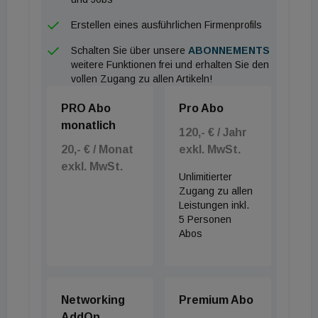
über die Sanierung hinaus spielt das „Smarter
Erstellen eines ausführlichen Firmenprofils
Together“-Projekt eine Rolle für die Mieter. Mit 95
Schalten Sie über unsere
ABONNEMENTS
„smarten“ Trolleys für die Gemeindebaumieter
weitere Funktionen frei und erhalten Sie den
ermutigt Wiener Wohnen zu einem klimafreundlichen
vollen Zugang zu allen Artikeln!
Einkauf. Unterstützen sollen sie dabei
PRO Abo
Pro Abo
Einkaufswagerl, die auch mit dem Rad transportiert
monatlich
120,- € / Jahr
werden können.
20,- € / Monat
exkl. MwSt.
exkl. MwSt.
Im Bild: Von links: Smarter-Together-Projektleiter
Unlimitierter
Stephan Hartmann, Silvia Celand (Wiener
Zugang zu allen
Leistungen inkl.
Wohnen), Mieterin Loredana Grabner,
5 Personen
Wohnbaustadträtin Kathrin Gaal, Otto Eckl (Leiter
Abos
der Abteilung Stadterneuerung und Prüfstelle für
Wohnhäuser) und Gemeinderätin Waltraud Karner-
Kremser.
Networking
Premium Abo
AddOn