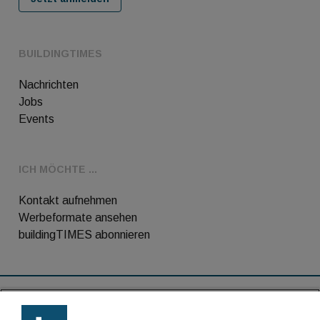
BUILDINGTIMES
Nachrichten
Jobs
Events
ICH MÖCHTE ...
Kontakt aufnehmen
Werbeformate ansehen
buildingTIMES abonnieren
RSS-Feed