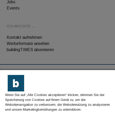
Jobs
Events
ICH MÖCHTE ...
Kontakt aufnehmen
Werbeformate ansehen
buildingTIMES abonnieren
RSS-Feed
Kontakt
Wenn Sie auf „Alle Cookies akzeptieren“ klicken, stimmen Sie der
Impressum
Speicherung von Cookies auf Ihrem Gerät zu, um die
Websitenavigation zu verbessern, die Websitenutzung zu analysieren
Datenschutz
und unsere Marketingbemühungen zu unterstützen.
AGB