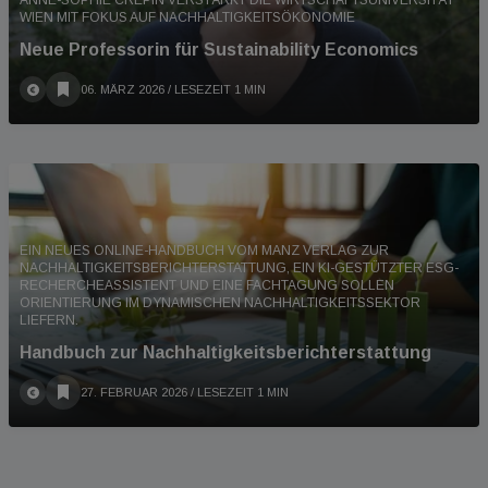
ANNE-SOPHIE CRÉPIN VERSTÄRKT DIE WIRTSCHAFTSUNIVERSITÄT
WIEN MIT FOKUS AUF NACHHALTIGKEITSÖKONOMIE
Neue Professorin für Sustainability Economics
06. MÄRZ 2026
/ LESEZEIT 1 MIN
EIN NEUES ONLINE-HANDBUCH VOM MANZ VERLAG ZUR
NACHHALTIGKEITSBERICHTERSTATTUNG, EIN KI-GESTÜTZTER ESG-
RECHERCHEASSISTENT UND EINE FACHTAGUNG SOLLEN
ORIENTIERUNG IM DYNAMISCHEN NACHHALTIGKEITSSEKTOR
LIEFERN.
Handbuch zur Nachhaltigkeitsberichterstattung
27. FEBRUAR 2026
/ LESEZEIT 1 MIN