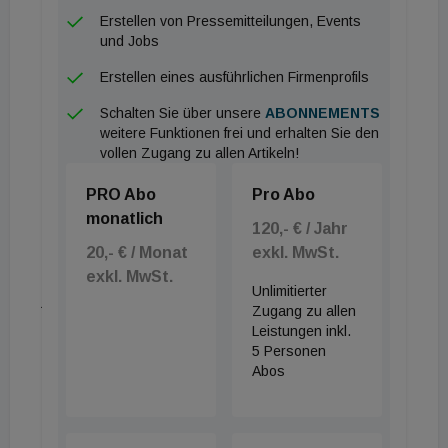
Erstellen von Pressemitteilungen, Events
Beteiligung möglich
und Jobs
Expertenbefragung.com ermöglicht die Integration
Erstellen eines ausführlichen Firmenprofils
individueller Fragen in laufende Studien, um ein
Schalten Sie über unsere
ABONNEMENTS
maßgeschneidertes Verständnis der Zielgruppe und
weitere Funktionen frei und erhalten Sie den
vollen Zugang zu allen Artikeln!
spezifischer Themenbereiche zu vertiefen. Alle
Kundenfragen werden deutlich gekennzeichnet, um
PRO Abo
Pro Abo
Transparenz und Integrität des
monatlich
120,- € / Jahr
Forschungsprozesses sicherzustellen. Ergebnisse
20,- € / Monat
exkl. MwSt.
aus individuellen Fragen sind exklusiv für das
exkl. MwSt.
Unlimitierter
jeweilige Unternehmen zugänglich. Neben der
Zugang zu allen
Möglichkeit, sich an aktuellen Studien zu beteiligen,
Leistungen inkl.
5 Personen
bietet Expertenbefragung.com auch die Option,
Abos
eigene, maßgeschneiderte Studien in Auftrag zu
geben. Kund:innen profitieren dabei vom Netzwerk
des Verlags in der Bau- und Immobilienwirtschaft