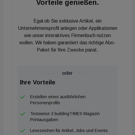
Vorteile genießen.
Lösungen für die Bau- und Immobilienbrache
Iris Einwaller ergänzt: "Im Bau- und
Egal ob Sie exklusive Artikel, ein
Immobilienbereich steigt der Bedarf an
Unternehmensprofil anlegen oder Applikationen
wie unser interaktives Firmenbuch nutzen
zuverlässigen Daten und Prognosen, denen die
wollen. Wir haben garantiert das richtige Abo-
Expertenbefragung.com gerecht wird. Ob
Paket für Ihre Zwecke parat.
maßgeschneiderte Marktforschung, tiefgreifende
Analysen oder strategische Beratungen bieten wir
ein vielfältiges Spektrum an Lösungen, die präzise
oder
auf die individuellen Kundenbedürfnisse
Ihre Vorteile
zugeschnitten sind." Darüber hinaus ermöglicht die
Plattform den Publikationen und Plattformen des
Erstellen eines ausführlichen
Personenprofils
Immobilien Magazin Verlags die Umsetzung von
hochwertigem Datenjournalismus, um der Branche
Testweise 3 buildingTIMES Magazin
Printausgaben
noch fundiertere Einblicke in bestimmte Themen zu
verschaffen.
Lesezeichen für Artikel, Jobs und Events