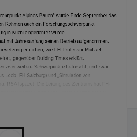
Brennpunkt Alpines Bauen“ wurde Ende September das
ssen Rahmen auch ein Forschungsschwerpunkt
rg in Kuchl eingerichtet wurde.
 hat mit Jahresanfang seinen Betrieb aufgenommen,
llbesetzung erreichen, wie FH-Professor Michael
itet, gegenüber Building Times erklärt.
en zwei weitere Schwerpunkte beforscht, und zwar
us Leeb, FH Salzburg) und „Simulation von
a, RSA Ispace). Die Leitung des Zentrums hat FH-
hbereichsleiter Smart City, Smart Building der FH
leitforschungsprojekte initiiert und geleitet, und
aktivierung, Gebäudeintegrierte und Stadtintegrierte
 Prüfung hüllenintegrierter Systeme“, wie Grobbauer