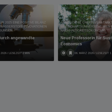
FÜR 2025 EINE POSITIVE BILANZ
ANNE-SOPHIE CRÉPIN VERSTÄRKT
 WASSERSTOFF-INNOVATIONEN
WIRTSCHAFTSUNIVERSITÄT WIEN 
NDUNGEN
NACHHALTIGKEITSÖKONOMIE
urch angewandte
Neue Professorin für Susta
Economics
 2026
/ LESEZEIT 2 MIN
06. MÄRZ 2026
/ LESEZEIT 1