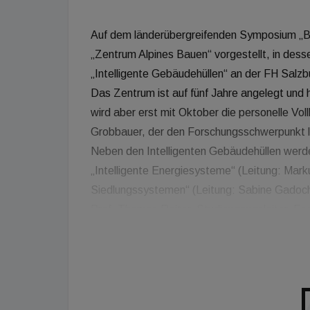
Auf dem länderübergreifenden Symposium „
„Zentrum Alpines Bauen“ vorgestellt, in de
„Intelligente Gebäudehüllen“ an der FH Salzbu
Das Zentrum ist auf fünf Jahre angelegt und
wird aber erst mit Oktober die personelle Vo
Grobbauer, der den Forschungsschwerpunkt le
Neben den Intelligenten Gebäudehüllen werd
„Intelligente Energiesysteme“ (Leitung: Mark
Siedlungssystemen“ (Leitung: Sabine Gadoch
Prof. Thomas Reiter, Studiengangsleiter, Fac
Salzburg. „Aus dem Zentrum heraus werden Beg
zwar aktuell: Multifunktionsfassaden, Bauteil
PV, Behaglichkeit und IKT, Hüllenprüfung und
erläutert.