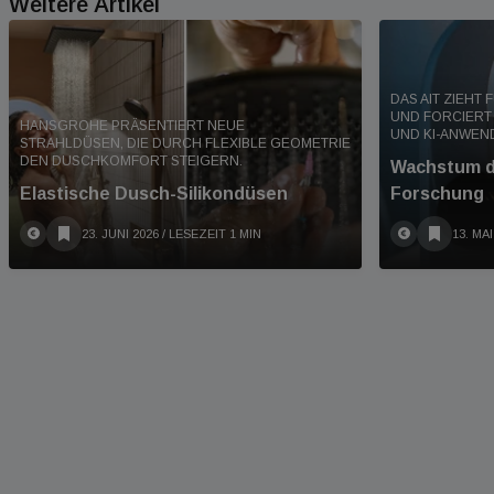
Weitere Artikel
DAS AIT ZIEHT 
UND FORCIERT
HANSGROHE PRÄSENTIERT NEUE
UND KI-ANWE
STRAHLDÜSEN, DIE DURCH FLEXIBLE GEOMETRIE
DEN DUSCHKOMFORT STEIGERN.
Wachstum d
Elastische Dusch-Silikondüsen
Forschung
23. JUNI 2026
/ LESEZEIT 1 MIN
13. MAI