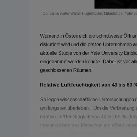
Condair-Berater Walter Hugentobler, Mitautor der Yale-St
Während in Österreich die schrittweise Öffn
diskutiert wird und die ersten Unternehmen an
aktuelle Studie von der Yale University Einb
eingedämmt werden könnte. Dabei ist vor allem
geschlossenen Räumen.
Relative Luftfeuchtigkeit von 40 bis 60 %
So legen wissenschaftliche Untersuchungen na
am längsten überleben. „Um die Verbreitung un
relative Luftfeuchtigkeit von 40 bis 60 % ide
Immunsystem des Menschen am effektivsten u
deaktiviert“, erklärt Walter Hugentobler, med