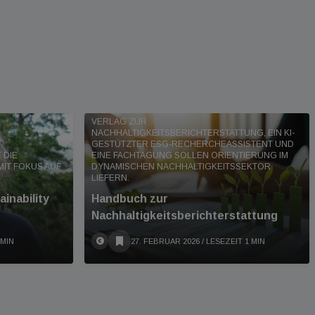
EIN NEUES ONLINE-HANDBUCH VOM MANZ
VERLAG ZUR
NACHHALTIGKEITSBERICHTERSTATTUNG, EIN KI-
GESTÜTZTER ESG-RECHERCHEASSISTENT UND
 DIE
EINE FACHTAGUNG SOLLEN ORIENTIERUNG IM
MIT FOKUS AUF
DYNAMISCHEN NACHHALTIGKEITSSEKTOR
LIEFERN.
inability
Handbuch zur
Nachhaltigkeitsberichterstattung
 MIN
27. FEBRUAR 2026
/ LESEZEIT 1 MIN