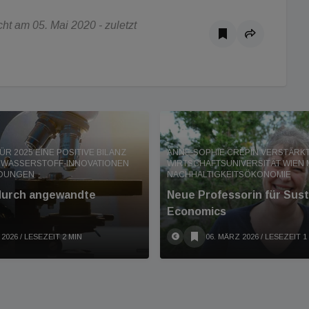
t am 05. Mai 2020 - zuletzt
FÜR 2025 EINE POSITIVE BILANZ
ANNE-SOPHIE CRÉPIN VERSTÄRKT
 WASSERSTOFF-INNOVATIONEN
WIRTSCHAFTSUNIVERSITÄT WIEN 
NDUNGEN
NACHHALTIGKEITSÖKONOMIE
urch angewandte
Neue Professorin für Susta
Economics
 2026
/ LESEZEIT 2 MIN
06. MÄRZ 2026
/ LESEZEIT 1