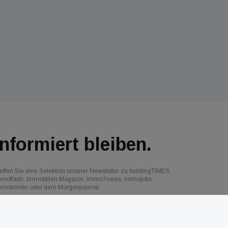
Informiert bleiben.
effen Sie eine Selektion unserer Newsletter zu buildingTIMES,
mmoflash, Immobilien Magazin, immo7news, immojobs,
mmotermin oder dem Morgenjournal
Jetzt anmelden