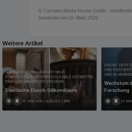
© Cachalot Media House GmbH - Veröffentlich
bearbeitet am 02. März 2026
Weitere Artikel
DAS AIT ZIEHT 
UND FORCIERT
HANSGROHE PRÄSENTIERT NEUE
UND KI-ANWE
STRAHLDÜSEN, DIE DURCH FLEXIBLE GEOMETRIE
DEN DUSCHKOMFORT STEIGERN.
Wachstum d
Elastische Dusch-Silikondüsen
Forschung
23. JUNI 2026
/ LESEZEIT 1 MIN
13. MAI