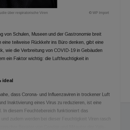
udie über respiratorische Viren
© WP Import
ung von Schulen, Museen und der Gastronomie breit
 eine teilweise Rückkehr ins Büro denken, gibt eine
lick, wie die Verbreitung von COVID-19 in Gebäuden
 ein Faktor wichtig: die Luftfeuchtigkeit in
 ideal
he, dass Corona- und Influenzaviren in trockener Luft
d Inaktivierung eines Virus zu reduzieren, ist eine
al. In diesem Feuchtebereich funktioniert das
nd zudem werden bei dieser Feuchtigkeit Viren rasch
izinischer Berater von Condair und Mitautor der Yale-