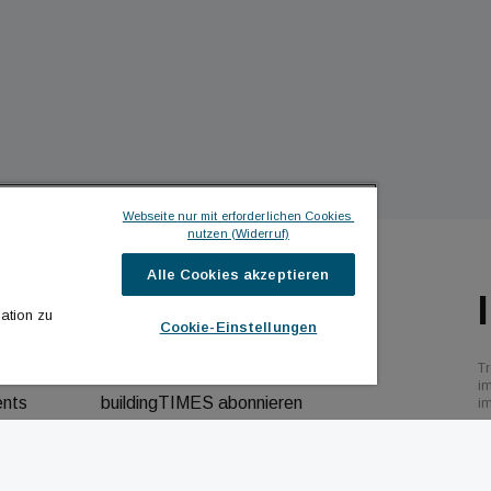
Webseite nur mit erforderlichen Cookies 
nutzen (Widerruf)
Alle Cookies akzeptieren
ILDINGTIMES
ICH MÖCHTE ...
ation zu
Cookie-Einstellungen
hrichten
Kontakt aufnehmen
Tr
bs
Werbeformate ansehen
i
ents
buildingTIMES abonnieren
i