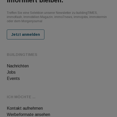
Informiert bleiben.
Treffen Sie eine Selektion unserer Newsletter zu buildingTIMES,
immoflash, Immobilien Magazin, immo7news, immojobs, immotermin
oder dem Morgenjournal
Jetzt anmelden
BUILDINGTIMES
Nachrichten
Jobs
Events
ICH MÖCHTE ...
Kontakt aufnehmen
Werbeformate ansehen