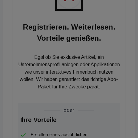
bräuchte es eine ordentliche Förderung und
Unterstützung für Strom-Speicher. Dadurch würden
Registrieren. Weiterlesen.
Netze sinnvoller entlastet als durch neue
steuerliche Belastungen. Dabei müsse es auch für
Vorteile genießen.
alle, die schon zu einer Zeit auf PV-Strom gesetzt
haben, als es noch keine passenden
Egal ob Sie exklusive Artikel, ein
Speicherlösungen gegeben hat, eine
Unternehmensprofil anlegen oder Applikationen
Speicherförderung geben, denn diese Vorreiter
wie unser interaktives Firmenbuch nutzen
dürfen jetzt nicht die Dummen sein, so Pernkopf
wollen. Wir haben garantiert das richtige Abo-
und Achleitner weiter.
Paket für Ihre Zwecke parat.
oder
Ihre Vorteile
Erstellen eines ausführlichen