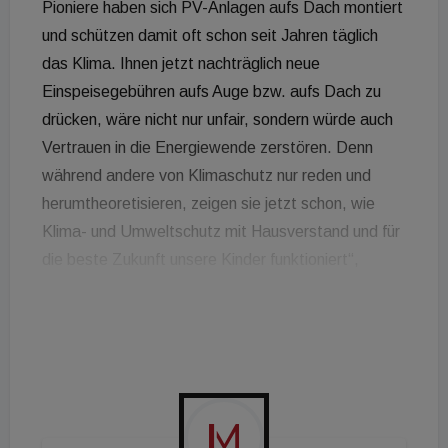
Pioniere haben sich PV-Anlagen aufs Dach montiert
und schützen damit oft schon seit Jahren täglich
das Klima. Ihnen jetzt nachträglich neue
Einspeisegebühren aufs Auge bzw. aufs Dach zu
drücken, wäre nicht nur unfair, sondern würde auch
Vertrauen in die Energiewende zerstören. Denn
während andere von Klimaschutz nur reden und
herumtheoretisieren, zeigen sie jetzt schon, wie
Klima- und Umweltschutz mit Hausverstand und für
die beste Zukunft unsere Kinder funktioniert“,
erheben die Energie-Landesräte von
Niederösterreich und Oberösterreich, LH-
Stellvertreter Stephan Pernkopf und Markus
Achleitner, eine klare Forderung.
Weiters fordern sie von einer nachträglichen PV-
Steuer für kleine PV-Anlagen abzusehen. Vielmehr