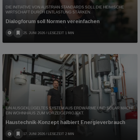
DIE INITIATIVE VON AUSTRIAN STANDARDS SOLL DIE HEIMISCHE
WIRTSCHAFT DURCH ENTLASTUNG STÄRKEN.
Dialogforum soll Normen vereinfachen
25. JUNI 2026
/ LESEZEIT 1 MIN
EIN AUSGEKLÜGELTES SYSTEM AUS ERDWÄRME UND SOLAR MACHT
EIN WOHNHAUS ZUM VORZEIGEPROJEKT.
Haustechnik-Konzept halbiert Energieverbrauch
17. JUNI 2026
/ LESEZEIT 2 MIN