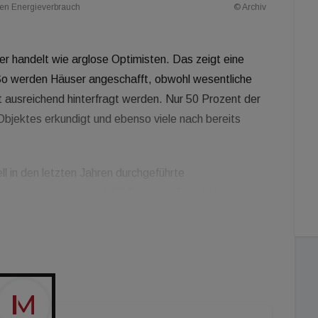
den Energieverbrauch
© Archiv
er handelt wie arglose Optimisten. Das zeigt eine
 So werden Häuser angeschafft, obwohl wesentliche
ht ausreichend hinterfragt werden. Nur 50 Prozent der
bjektes erkundigt und ebenso viele nach bereits
ll in den letzten Jahren durchgeführte
gie interessieren sich 50 Prozent. Zwar liefert der
ahlen und erleichtert den Vergleich mit anderen
atsächlich anfallenden Energiekosten nicht
 die konkreten Belege als Entscheidungsgrundlage
experten der Bank.