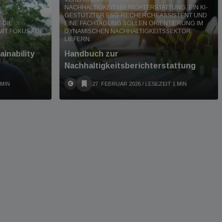
NACHHALTIGKEITSBERICHTERSTATTUNG, EIN KI-
GESTÜTZTER ESG-RECHERCHEASSISTENT UND
 DIE
EINE FACHTAGUNG SOLLEN ORIENTIERUNG IM
MIT FOKUS AUF
DYNAMISCHEN NACHHALTIGKEITSSEKTOR
LIEFERN.
inability
Handbuch zur
Nachhaltigkeitsberichterstattung
 MIN
27. FEBRUAR 2026
/ LESEZEIT 1 MIN