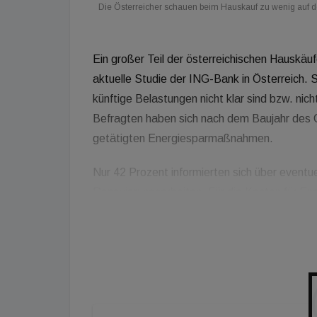
Die Österreicher schauen beim Hauskauf zu wenig auf 
Ein großer Teil der österreichischen Hauskäuf
aktuelle Studie der ING-Bank in Österreich.
künftige Belastungen nicht klar sind bzw. nic
Befragten haben sich nach dem Baujahr des O
getätigten Energiesparmaßnahmen.
Nur 42 Prozent informierten sich über eventue
Renovierungsarbeiten. Für die Kosten für Ener
verpflichtende Energieausweis wichtige Kennz
Objekten, jedoch lassen sich auch damit die t
abschätzen. Es wäre besser zusätzlich auch
miteinbeziehen, raten die Wohnfinanzierungs