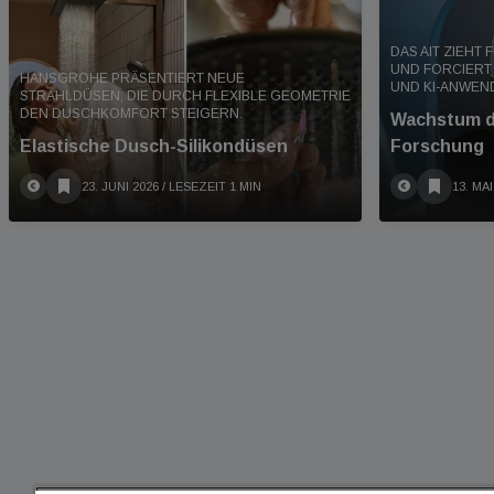
DAS AIT ZIEHT 
UND FORCIERT
HANSGROHE PRÄSENTIERT NEUE
UND KI-ANWE
STRAHLDÜSEN, DIE DURCH FLEXIBLE GEOMETRIE
DEN DUSCHKOMFORT STEIGERN.
Wachstum d
Elastische Dusch-Silikondüsen
Forschung
23. JUNI 2026
/ LESEZEIT 1 MIN
13. MAI