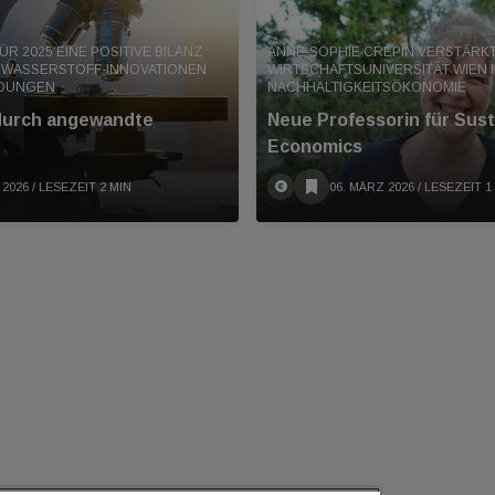
FÜR 2025 EINE POSITIVE BILANZ
ANNE-SOPHIE CRÉPIN VERSTÄRKT
 WASSERSTOFF-INNOVATIONEN
WIRTSCHAFTSUNIVERSITÄT WIEN 
NDUNGEN
NACHHALTIGKEITSÖKONOMIE
urch angewandte
Neue Professorin für Susta
Economics
 2026
/ LESEZEIT 2 MIN
06. MÄRZ 2026
/ LESEZEIT 1