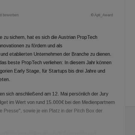
ard bewerben
© Apti_Award
 zu sichern, hat es sich die Austrian PropTech
Innovationen zu fördern und als
und etablierten Unternehmen der Branche zu dienen.
das beste PropTech verliehen: In diesem Jahr können
rien Early Stage, für Startups bis drei Jahre und
eten.
fen sich anschließend am 12. Mai persönlich der Jury
dget im Wert von rund 15.000€ bei den Medienpartnern
 Presse", sowie je ein Platz in der Pitch Box der
kunft der Immobilienwirtschaft Österreichs und