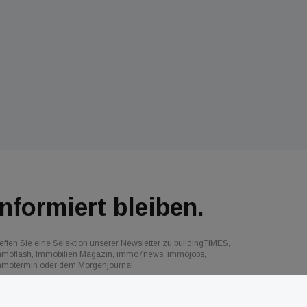
Informiert bleiben.
effen Sie eine Selektion unserer Newsletter zu buildingTIMES,
mmoflash, Immobilien Magazin, immo7news, immojobs,
mmotermin oder dem Morgenjournal
Jetzt anmelden