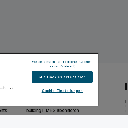
Webseite nur mit erforderlichen Cookies 
nutzen (Widerruf)
Alle Cookies akzeptieren
ILDINGTIMES
ICH MÖCHTE ...
ation zu
Cookie-Einstellungen
hrichten
Kontakt aufnehmen
Tr
bs
Werbeformate ansehen
i
ents
buildingTIMES abonnieren
i