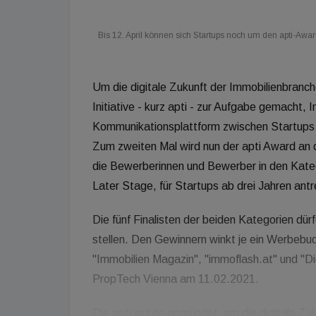
Bis 12. April können sich Startups noch um den apti-Aw
Um die digitale Zukunft der Immobilienbranche
Initiative - kurz apti - zur Aufgabe gemacht, 
Kommunikationsplattform zwischen Startups 
Zum zweiten Mal wird nun der apti Award an 
die Bewerberinnen und Bewerber in den Katego
Later Stage, für Startups ab drei Jahren antr
Die fünf Finalisten der beiden Kategorien dür
stellen. Den Gewinnern winkt je ein Werbebu
"Immobilien Magazin", "immoflash.at" und "Die
PropTech Vienna am 11.02.2021.
Die apti wurde gegründet, um die digitale Zu