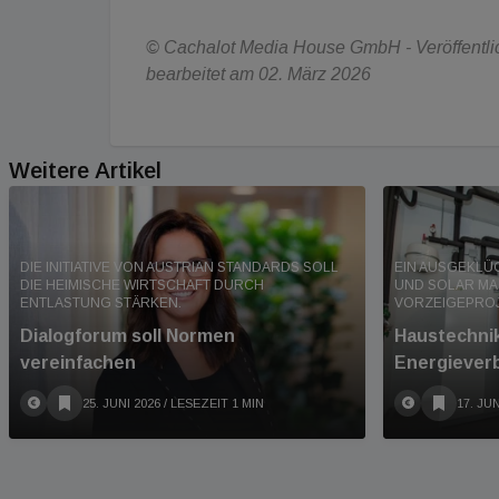
© Cachalot Media House GmbH - Veröffentlich
bearbeitet am 02. März 2026
Weitere Artikel
DIE INITIATIVE VON AUSTRIAN STANDARDS SOLL
EIN AUSGEKLÜ
DIE HEIMISCHE WIRTSCHAFT DURCH
UND SOLAR MA
ENTLASTUNG STÄRKEN.
VORZEIGEPROJ
Dialogforum soll Normen
Haustechnik
vereinfachen
Energiever
25. JUNI 2026
/ LESEZEIT 1 MIN
17. JUN