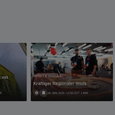
MARKT & MACHER
 mit
Kräftiger Regionaler-Imuls
IN
26. MAI 2026
/ LESEZEIT 2 MIN