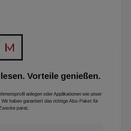
, die Förderung des wenig genutzten Potenzials in
r Teilnehmer, als Mission gesetzt.
il
hier
.
lesen. Vorteile genießen.
nehmensprofil anlegen oder Applikationen wie unser
 Wir haben garantiert das richtige Abo-Paket für
 Zwecke parat.