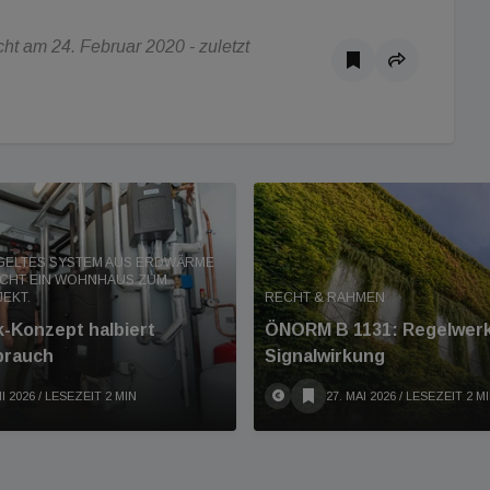
t am 24. Februar 2020 - zuletzt
GELTES SYSTEM AUS ERDWÄRME
CHT EIN WOHNHAUS ZUM
EKT.
RECHT & RAHMEN
-Konzept halbiert
ÖNORM B 1131: Regelwerk
brauch
Signalwirkung
I 2026
/ LESEZEIT 2 MIN
27. MAI 2026
/ LESEZEIT 2 M