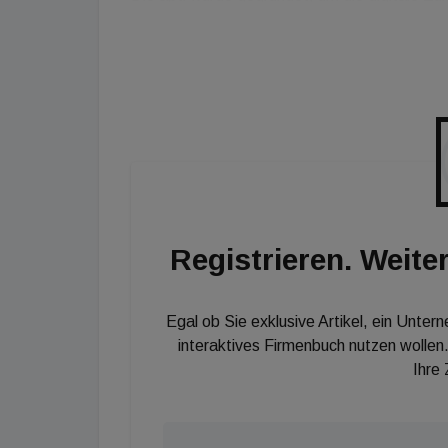
International zu sichern. Der Verein hat sich
Österreich und die Vernetzung aller relevante
&nbsp;
Bewerbungen können Sie sich bis zum 12. Apr
&nbsp;
Registrieren. Weiter
Egal ob Sie exklusive Artikel, ein Unter
interaktives Firmenbuch nutzen wollen.
Ihre