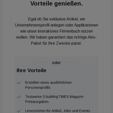
Tonne aufweist – eine Reduktion von mehr als 95
Vorteile genießen.
Prozent gegenüber der Herstellung von
herkömmlichem Zement.
Egal ob Sie exklusive Artikel, ein
Unternehmensprofil anlegen oder Applikationen
Cyment kann, je nach konkretem Einsatzgebiet, bis
wie unser interaktives Firmenbuch nutzen
zu 60 Prozent des Klinkergehalts im Zement
wollen. Wir haben garantiert das richtige Abo-
ersetzen. Durch diese Reduktion des Klinkergehalts
Paket für Ihre Zwecke parat.
im Zement können bis zu 50 Prozent der
Emissionen beim Endprodukt Beton eingespart
werden. Damit werde die Herstellung von „grünem
oder
Beton“ mit weniger als 100 kg CO2-Ausstoß pro
Ihre Vorteile
Kubikmeter Beton möglich, so eine Aussendung.
Erstellen eines ausführlichen
Personenprofils
Klimafreundliche Stoffe statt Zement
cyment ist sowohl der Name des Produkts als auch
Testweise 3 buildingTIMES Magazin
Printausgaben
der des Unternehmens, das aus der Alas-Gruppe
hervorgegangen ist. „Das Erfolgsrezept von
Lesezeichen für Artikel, Jobs und Events