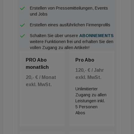
cyment ist es, die Menge an herkömmlichem
Erstellen von Pressemitteilungen, Events
Zement im Beton zu reduzieren, indem sie durch
und Jobs
Puzzolane, hydraulische und andere
Erstellen eines ausführlichen Firmenprofils
klimafreundliche Stoffe aus der Recycling- und
Schalten Sie über unsere
ABONNEMENTS
Kreislaufwirtschaft ersetzt wird“, sagt Reinhard
weitere Funktionen frei und erhalten Sie den
Kandera, Geschäftsführer der cyment Austria
vollen Zugang zu allen Artikeln!
GmbH. Durch eine innovative Rohstoffmischung
PRO Abo
Pro Abo
entstehe ein flexibel einsetzbarer Zusatzstoff für
monatlich
120,- € / Jahr
Beton, der deutlich weniger Zement notwendig
20,- € / Monat
exkl. MwSt.
macht. cyment könne in allen relevanten Bereichen
exkl. MwSt.
der Bauindustrie eingesetzt werden, ist generell für
Unlimitierter
Zugang zu allen
den Hoch- und Tiefbau sowie speziell für die
Leistungen inkl.
Anwendung in massigen Bauteilen, in
5 Personen
wasserundurchlässigen Bauwerken sowie in mit
Abos
Bindemittel stabilisierten Tragschichten geeignet.