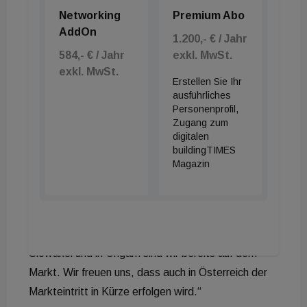
Über 1.300 verschiedene Materialien getestet
Networking
Premium Abo
cyment wurde im Rahmen des
AddOn
1.200,- € / Jahr
Zulassungsverfahrens in verschiedenen
584,- € / Jahr
exkl. MwSt.
Europäischen Ländern umfassend geprüft. Die
exkl. MwSt.
Herstellung erfolgt in der modernsten Mahlanlage
Erstellen Sie Ihr
ausführliches
Europas in Mosonmagyaróvár im Dreiländereck
Personenprofil,
Österreich-Ungarn-Slowakei durch ein
Zugang zum
digitalen
erhitzungsfreies Verfahren. Das Forschungs- und
buildingTIMES
Entwicklungscenter befindet sich in Bratislava. „In
Magazin
unserem Innovationshub haben wir über 1.300
verschiedene Materialien getestet, und mit Hilfe
von KI-unterstützten Verfahren die cyment-
Rezepturen entwickelt“, sagt Kandera. „In der
Slowakei und in Ungarn sind wir bereits auf dem
Markt. Wir freuen uns, dass auch in Österreich der
Markteintritt in Kürze erfolgen wird.“