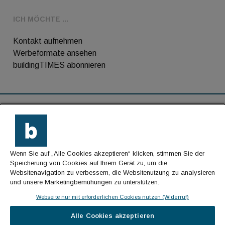
ICH MÖCHTE ...
Kontakt aufnehmen
Werbeformate ansehen
buildingTIMES abonnieren
RSS-Feed
Kontakt
Wenn Sie auf „Alle Cookies akzeptieren“ klicken, stimmen Sie der
Impressum
Speicherung von Cookies auf Ihrem Gerät zu, um die
Websitenavigation zu verbessern, die Websitenutzung zu analysieren
Datenschutz
und unsere Marketingbemühungen zu unterstützen.
AGB
Webseite nur mit erforderlichen Cookies nutzen (Widerruf)
Alle Cookies akzeptieren
© Cachalot Media House GmbH - Alle Rechte