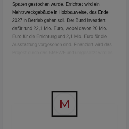
Spaten gestochen wurde. Errichtet wird ein
Mehrzweckgebäude in Holzbauweise, das Ende
2027 in Betrieb gehen soll. Der Bund investiert
dafür rund 22,1 Mio. Euro, wobei davon 20 Mio.
Euro für die Errichtung und 2,1 Mio. Euro für die
Ausstattung vorgesehen sind. Finanziert wird das
Projekt durch das BMFWF und umgesetzt wird es
gemeinsam mit der BIG, die ihrerseits für die
gesamte Projektabwicklung verantwortlich ist.
Geplant wurde der Neubau vom Wiener
Architekturbüro Delta Pods Architects. Die
Nettoraumfläche von des Gebäudes beträgt 1.977
m², das Gebäude wird in klimaaktiv Silber errichtet.
&nbsp;
Holzbauweise und Geothermie