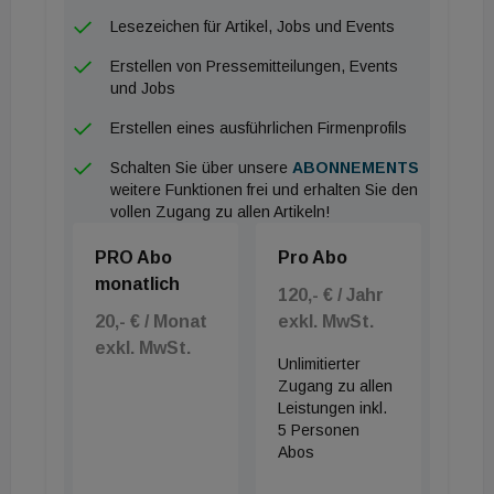
Umgebung des Wienerwalds einfügen. Die
Lesezeichen für Artikel, Jobs und Events
Geothermie-Anlage wird 44 Sonden mit einer Tiefe
Erstellen von Pressemitteilungen, Events
von rund 150 Metern haben. Die Übergabe des
und Jobs
Neubaus erfolgt voraussichtlich Ende 2027.
Erstellen eines ausführlichen Firmenprofils
&nbsp;
Schalten Sie über unsere
ABONNEMENTS
weitere Funktionen frei und erhalten Sie den
vollen Zugang zu allen Artikeln!
PRO Abo
Pro Abo
monatlich
120,- € / Jahr
20,- € / Monat
exkl. MwSt.
exkl. MwSt.
Unlimitierter
Zugang zu allen
Leistungen inkl.
5 Personen
Abos