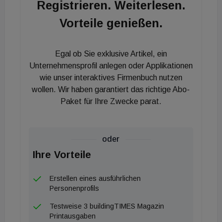
Registrieren. Weiterlesen.
Vorteile genießen.
Im Erdgeschoß des Multifunktionsgebäudes
befinden sich nach der Fertigstellung die
Chemielabore und Räume für die Lehre sowie ein
Egal ob Sie exklusive Artikel, ein
Mehrzwecksaal, im ersten Obergeschoß sind
Unternehmensprofil anlegen oder Applikationen
wie unser interaktives Firmenbuch nutzen
Genetik-Labore und Büros angesiedelt.
wollen. Wir haben garantiert das richtige Abo-
Ergänzende Labor- und Technikflächen sind künftig
Paket für Ihre Zwecke parat.
im Untergeschoß untergebracht. Beide
Universitätsinstitute nutzen die Räumlichkeiten für
Lehre, Wissenschaft und Forschung. Die
oder
Energieversorgung zur Heizung und Kühlung des
Ihre Vorteile
Gebäudes erfolgt mittels Geothermiesonden, eine
kompakte Bauweise sorgt für einen geringen
Erstellen eines ausführlichen
Personenprofils
Energieverbrauch. Die Decken und Wände der
Obergeschoße bestehen aus Holz und durch eine
Testweise 3 buildingTIMES Magazin
Printausgaben
Holzfassade soll sich das Gebäude optisch in die