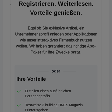
Registrieren. Weiterlesen.
jedenfalls erhöht.“
Vorteile genießen.
Claudia Dankl ist auch stellvertretende
Geschäftsführerin der Vereinigung der
Egal ob Sie exklusive Artikel, ein
Österreichischen Zementindustrie. In der VÖZ leitet
Unternehmensprofil anlegen oder Applikationen
Cornelia Bauer wichtige Forschungsprojekte und die
wie unser interaktives Firmenbuch nutzen
Bereiche Produktqualität und Arbeitssicherheit.
wollen. Wir haben garantiert das richtige Abo-
2021 wurde die Chemieingenieurin mit
Paket für Ihre Zwecke parat.
Spezialisierung auf Zementchemie mit dem ACR
Woman Award powered by FFG für die
Weiterentwicklung von Spritzbeton ausgezeichnet.
oder
Ihre Vorteile
Auch in der Smart Minerals GmbH, einer
Forschungsinstitution der VÖZ und TU Wien, ist der
Erstellen eines ausführlichen
Personenprofils
Frauenanteil hoch. Tanja Manninger ist Leiterin des
Fachbereichs Forschung, der zur Hälfte aus
Testweise 3 buildingTIMES Magazin
Printausgaben
Forscherinnen besteht. Im Fachbereich Zement