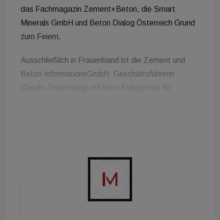
das Fachmagazin Zement+Beton, die Smart
Minerals GmbH und Beton Dialog Österreich Grund
zum Feiern.
Ausschließlich in Frauenhand ist die Zement und
Beton InformationsGmbH: Geschäftsführerin
Claudia Dankl sorgt mit ihren Kolleginnen für
zielgruppenspezifische Kommunikation – von
Events, Broschüren, Vorträgen, der Dissemination
von Forschungsergebnissen bis hin zur klassischen
Pressearbeit. Dankl meint dazu: „Dass wir in der
Baubranche einen herausragenden Frauenanteil
haben, hat sich einfach so ergeben – das war
ursprünglich gar nicht unsere Strategie. Heute
wissen wir und sind davon überzeugt, dass ein guter
Mix und Austausch den Output eines Unternehmens