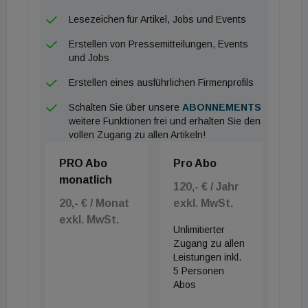
sind etwa ein Drittel Frauen beschäftigt.
Lesezeichen für Artikel, Jobs und Events
Erstellen von Pressemitteilungen, Events
Und nicht zuletzt verstärkt die zusätzliche
und Jobs
Frauenpower seit März 2024 die
Erstellen eines ausführlichen Firmenprofils
Kommunikationsarbeit der
Interessensgemeinschaft Beton Dialog Österreich:
Schalten Sie über unsere
ABONNEMENTS
weitere Funktionen frei und erhalten Sie den
Petra Kestler, zuletzt beim Umweltbundesamt,
vollen Zugang zu allen Artikeln!
unterstützt ab sofort die Social-Media-Aktivitäten,
PRO Abo
Pro Abo
interne Kommunikation und die Öffentlichkeitsarbeit
monatlich
der Informationsplattform rund um den Baustoff
120,- € / Jahr
Beton.
20,- € / Monat
exkl. MwSt.
exkl. MwSt.
Unlimitierter
Zugang zu allen
Leistungen inkl.
5 Personen
Abos