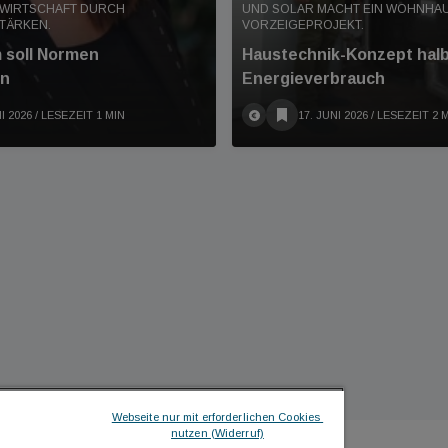
E WIRTSCHAFT DURCH
UND SOLAR MACHT EIN WOHNHA
TÄRKEN.
VORZEIGEPROJEKT.
 soll Normen
Haustechnik-Konzept halb
en
Energieverbrauch
I 2026
/ LESEZEIT 1 MIN
17. JUNI 2026
/ LESEZEIT 2 
Webseite nur mit erforderlichen Cookies 
nutzen (Widerruf)