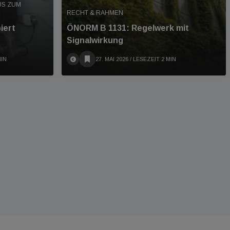
US ZUM
RECHT & RAHMEN
iert
ÖNORM B 1131: Regelwerk mit
Signalwirkung
MIN
27. MAI 2026
/ LESEZEIT 2 MIN