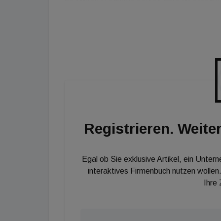
5,9 Milliarden Euro Strafzahlung wegen des Ve
den Heizungstausch gleich mehrfach“, erklärt 
Auch für die heimischen Stromnetze bringt d
allein die bei den Haushalten und den Produz
Speicherkapazität aller sieben österreichisc
sich auch die Umsteiger selbst freuen. Ein Ha
Liter Heizöl verbraucht hat, hat mit Pellets 
gespart.
Registrieren. Weiter
Egal ob Sie exklusive Artikel, ein Unter
interaktives Firmenbuch nutzen wollen.
Ihre