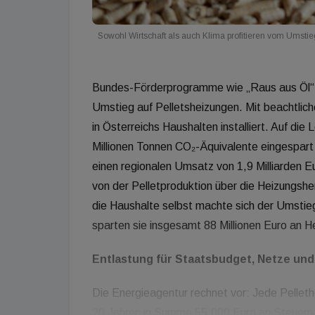
Sowohl Wirtschaft als auch Klima profitieren vom Umsti
Bundes-Förderprogramme wie „Raus aus Öl“ u
Umstieg auf Pelletsheizungen. Mit beachtlic
in Österreichs Haushalten installiert. Auf di
Millionen Tonnen CO₂-Äquivalente eingespart
einen regionalen Umsatz von 1,9 Milliarden Eu
von der Pelletproduktion über die Heizungshers
die Haushalte selbst machte sich der Umstieg
sparten sie insgesamt 88 Millionen Euro an H
Entlastung für Staatsbudget, Netze und
Die Energieagentur rechnet vor: Jede Pellethe
20 Jahren in Summe 55.000 Euro an Steuern