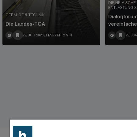
DIE HEIMISCH
ENTLASTUNG S
GEBÄUDE & TECHNIK
Dialogforum
Die Landes-TGA
vereinfach
29. JULI 2026
/ LESEZEIT 2 MIN
25. JUN