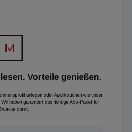
rfehlens der Klimaziele rechnet sich die Förderung für
Doris Stiksl, Geschäftsführerin proPellets Austria.
er Heizungsumstieg eine Entlastung. So entsprechen
enten lagerbaren rund 850.000 Tonnen Pellets der
hen Pumpspeicherkraftwerke. Zu guter Letzt dürfen
ushalt, der vor fünf Jahren umgestellt und zuvor 3.000
bisher schon über 7.000 Euro an Brennstoffkosten
lesen. Vorteile genießen.
nehmensprofil anlegen oder Applikationen wie unser
 Wir haben garantiert das richtige Abo-Paket für
 Zwecke parat.