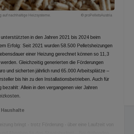
eg auf nachhaltige Heizsysteme.
© proPelletsAustria
nterstützten in den Jahren 2021 bis 2024 beim
hem Erfolg: Seit 2021 wurden 58.500 Pelletsheizungen
e Lebensdauer einer Heizung gerechnet können so 11,3
 werden. Gleichzeitig generierten die Förderungen
ro und sicherten jährlich rund 65.000 Arbeitsplätze –
teller bis hin zu den Installationsbetrieben. Auch für
 bezahlt: Allein in den vergangenen vier Jahren
eizkosten.
 Haushalte
izung bringt - trotz Förderung - über eine Laufzeit von
 und Abgaben für das Staatsbudget. „Bei drohenden