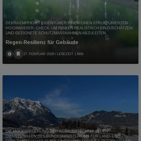
DEKRA EMPFIEHLT EIGENTÜMER:INNEN EINEN STRUKTURIERTEN
HOCHWASSER- CHECK, UM RISIKEN REALISTISCH EINZUSCHÄTZEN
UND GEEIGNETE SCHUTZMASSNAHMEN ABZULEITEN.
Regen-Resilienz für Gebäude
27. FEBRUAR 2026
/ LESEZEIT 1 MIN
DIE MODERNISIERUNG DER GEBÄUDETECHNIK IN DEN
DIENSTSTELLEN DES BUNDESMINISTERIUMS FÜR LAND- UND