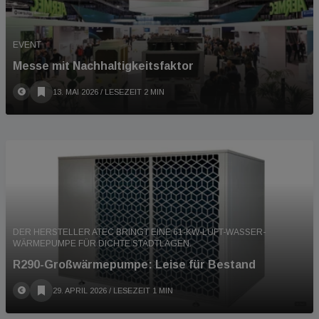
EVENT
Messe mit Nachhaltigkeitsfaktor
13. MAI 2026
/ LESEZEIT 2 MIN
DER HERSTELLER ATEC BRINGT EINE 61-KW-LUFT-WASSER-
WÄRMEPUMPE FÜR DICHTE STADTLAGEN.
R290-Großwärmepumpe: Leise für Bestand
29. APRIL 2026
/ LESEZEIT 1 MIN