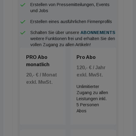
Damit das Ganze auch leistbar ist wird dieses
Erstellen von Pressemitteilungen, Events
Energieversorgungssystem als Mietmodell unter
und Jobs
dem Namen Reent angeboten. Es enthält die
Erstellen eines ausführlichen Firmenprofils
komplette PV-Anlage inklusive Stromspeicher und
Schalten Sie über unsere
ABONNEMENTS
E-Ladestation als Rundum-sorglos-Paket zu einem
weitere Funktionen frei und erhalten Sie den
monatlichen Fixbetrag. Die Finanzierung der
vollen Zugang zu allen Artikeln!
Anlage, die nach 15 Jahren ins Eigentum der
PRO Abo
Pro Abo
Hausbesitzer:innen übergeht, ist darin bereits
monatlich
120,- € / Jahr
inkludiert, so Vario-Haus.
20,- € / Monat
exkl. MwSt.
exkl. MwSt.
Unlimitierter
Zugang zu allen
Leistungen inkl.
5 Personen
Abos