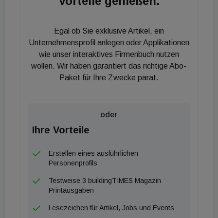
Vorteile genießen.
Übrigens: Gerade ist Vario-Haus eine Kooperation
mit dem Freistädter PV- und
Egal ob Sie exklusive Artikel, ein
Energiemanagementunternehmen neoom
Unternehmensprofil anlegen oder Applikationen
eingegangen. Daher können auch die neuen
wie unser interaktives Firmenbuch nutzen
Haustypen mit einer PV-Anlage von neoom
wollen. Wir haben garantiert das richtige Abo-
ausgeliefert werden und die Hausbesitzer ihre
Paket für Ihre Zwecke parat.
Energieversorgung optimieren.
„Das gelingt durch ein aktives Energiemanagement,
oder
bei dem das System die großen
Ihre Vorteile
Energieverbraucher im Haus, wie Wärmepumpe
oder Ladestation für das Auto, intelligent steuert“,
Erstellen eines ausführlichen
Personenprofils
erklärt Gruber das Konzept. Das heißt, dass sie
primär dann mit Energie versorgt werden, wenn
Testweise 3 buildingTIMES Magazin
Printausgaben
gerade genug Sonneneinstrahlung vorhanden ist.
Aktuell nicht verwendeter Strom wird gespeichert.
Lesezeichen für Artikel, Jobs und Events