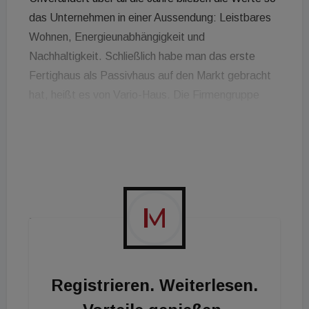
das Unternehmen in einer Aussendung: Leistbares
Wohnen, Energieunabhängigkeit und
Nachhaltigkeit. Schließlich habe man das erste
Fertighaus als Passivhaus auf den Markt gebracht
hat, heißt es von Vario-Haus. Die Firmengruppe
erzielt einen Verkaufsumsatz von rund 40 Millionen
Euro.
Jubiläumsedition und PV-Anlage zum Mieten
Anlässlich des Geburtstages gibt es jetzt zwei neue
Häuser: Das Family Flex Small, das sowohl in
Österreich als auch in Deutschland bis 31.
Dezember 2023 als Ausbauhaus um knapp 200.000
Euro erhältlich ist und das Family Life Small
Registrieren. Weiterlesen.
Ausbauhaus, das preislich knapp darüber liegt.