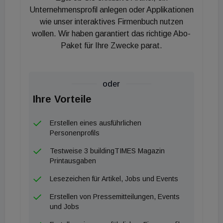
Unternehmensprofil anlegen oder Applikationen
es weniger um den Direktvertrieb als um den
wie unser interaktives Firmenbuch nutzen
Verkauf ganzer Anlagen“, die Bublon herstellt.
wollen. Wir haben garantiert das richtige Abo-
Diese kosten zwischen einer und eineinhalb
Paket für Ihre Zwecke parat.
Millionen Euro. Das gleiche gelte auch für den
größten Markt, Deutschland, „wo wir viel vor uns
haben“. Solcherart soll, laut Wimmer, „in nächster
oder
Zeit der Sprung in den zweistelligen Millionen-
Ihre Vorteile
Umsatzbereich“ geschafft werden. Auch durch den
Erstellen eines ausführlichen
verstärkten Einstieg in die Kunststoff-Industrie.
Personenprofils
&nbsp;
Testweise 3 buildingTIMES Magazin
Printausgaben
Lesezeichen für Artikel, Jobs und Events
Erstellen von Pressemitteilungen, Events
und Jobs