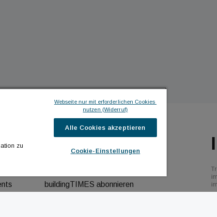
Webseite nur mit erforderlichen Cookies 
nutzen (Widerruf)
Alle Cookies akzeptieren
ILDINGTIMES
ICH MÖCHTE ...
ation zu
Cookie-Einstellungen
hrichten
Kontakt aufnehmen
Tr
bs
Werbeformate ansehen
i
ents
buildingTIMES abonnieren
i