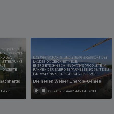
RT SCHNEIDER
DING LÖSUNGEN
UND DEN
DAS WIRTSCHAFTS- UND ENERGIERESSORT DES
 MITTELPUNKT
LANDES OÖ ZEICHNET NEUE,
TALE
ENERGIETECHNISCH INNOVATIVE PRODUKTE IM
 KONZEPTE
RAHMEN DER ENERGIESPARMESSE 2026 MIT DEM
INNOVATIONSPREIS „ENERGIEGENIE“ AUS.
 nachhaltig
Die neuen Welser Energie-Genies
IT 2 MIN
24. FEBRUAR 2026
/ LESEZEIT 2 MIN