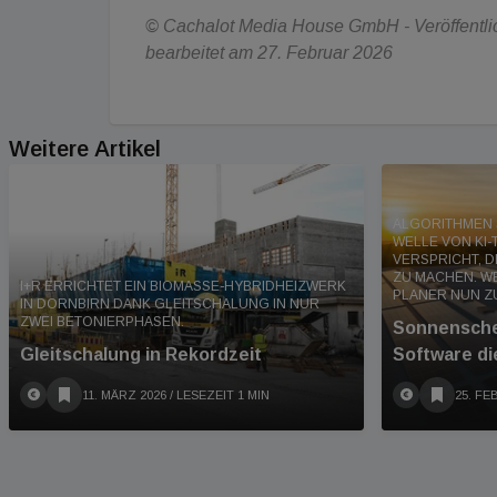
© Cachalot Media House GmbH - Veröffentlic
bearbeitet am 27. Februar 2026
Weitere Artikel
ALGORITHMEN S
WELLE VON KI-
VERSPRICHT, D
ZU MACHEN. 
I+R ERRICHTET EIN BIOMASSE-HYBRIDHEIZWERK
PLANER NUN Z
IN DORNBIRN DANK GLEITSCHALUNG IN NUR
ZWEI BETONIERPHASEN.
Sonnensche
Gleitschalung in Rekordzeit
Software di
11. MÄRZ 2026
/ LESEZEIT 1 MIN
25. FE