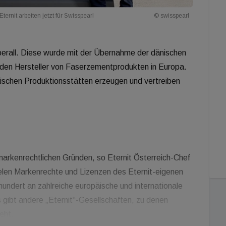
rnit arbeiten jetzt für Swisspearl
© swisspearl
sperall. Diese wurde mit der Übernahme der dänischen
nden Hersteller von Faserzementprodukten in Europa.
ischen Produktionsstätten erzeugen und vertreiben
kenrechtlichen Gründen, so Eternit Österreich-Chef
ielen Markenrechte und Lizenzen des Eternit-eigenen
hundert an zahlreiche europäische und internationale
gibt andere „Eternit“-Gesellschaften, zu denen
eht.