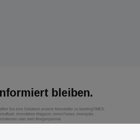
Informiert bleiben.
effen Sie eine Selektion unserer Newsletter zu buildingTIMES,
mmoflash, Immobilien Magazin, immo7news, immojobs,
mmotermin oder dem Morgenjournal
Jetzt anmelden