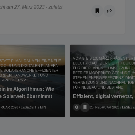
ht am 27. März 2023 - zuletzt
VOM 8. BIS 13. MÄRZ PRÄSENTIE
TATT PI MAL DAUMEN: EINE NEUE
ELECTRIC AUF DER LIGHT + BUIL
TOOLS UND DIGITALEN PLANERN
FÜR DIE PLANUNG, UMSETZUNG 
IE SOLARBRANCHE EFFIZIENTER
BETRIEB MODERNER GEBÄUDE. IM
WERDEN HANDWERKER UND
STEHEN ENERGIEEFFIZIENZ, DIGI
U APP-USERN?
VERNETZUNG UND NACHHALTIGE
FÜR NEUBAU UND BESTAND.
in im Algorithmus: Wie
e Solarwelt übernimmt
Effizient, digital vernetzt,
BRUAR 2026
/ LESEZEIT 2 MIN
25. FEBRUAR 2026
/ LESEZE