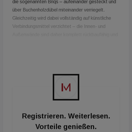
die sogenannten Briqs – aufeinander gesteckt und
über Buchenholzdübel miteinander verriegelt.
Gleichzeitig wird dabei vollständig auf künstliche
Verbindungsmittel verzichtet – die Innen- und
Außenwände sind daher komplett rückbaufähig und
Trocknungszeiten müssen beim Bau nicht
berücksichtigt werden. Ein weiterer Vorteil des
Systems ist die damit verbundene kurze Bauzeit
sowie die Flexibilität bei der Gestaltung der Wände.
So ist es beispielsweise möglich, wie bei einem
Mauerwerksmassivbau, Öffnungen auch noch
nachträglich in die Wände einzubauen.
Rund 50 Prozent weniger CO2
Registrieren. Weiterlesen.
Neben den Wandkonstruktionen ist auch das Dach
Vorteile genießen.
komplett in Holzbauweise geplant. Anstatt der