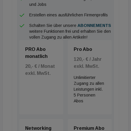
Gegensatz zu anderen Holzbauweisen – die Briqs
und Jobs
aus sogenanntem Kalamitätsholz hergestellt – also
Erstellen eines ausführlichen Firmenprofils
beispielsweise aus Schwach- und Schadholz von
Bäumen, die ansonsten oft verbrannt werden.
Schalten Sie über unsere
ABONNEMENTS
weitere Funktionen frei und erhalten Sie den
Natürlich erhält das Objekt auch die für Edeka-
vollen Zugang zu allen Artikeln!
Märkte inzwischen obligatorische
PRO Abo
Pro Abo
Photovoltaikanlage und ein ausgeklügeltes Konzept
monatlich
zur Mess-, Steuer- und Regelungstechnik, das alle
120,- € / Jahr
Energieverbräuche im Objekt überwacht und
20,- € / Monat
exkl. MwSt.
exkl. MwSt.
energieeffizient steuert.
Unlimitierter
Zugang zu allen
Leistungen inkl.
5 Personen
Abos
Networking
Premium Abo