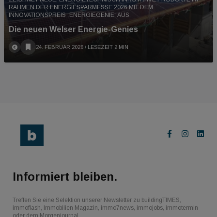
RAHMEN DER ENERGIESPARMESSE 2026 MIT DEM
INNOVATIONSPREIS „ENERGIEGENIE“ AUS.
Die neuen Welser Energie-Genies
24. FEBRUAR 2026
/ LESEZEIT 2 MIN
Informiert bleiben.
Treffen Sie eine Selektion unserer Newsletter zu buildingTIMES,
immoflash, Immobilien Magazin, immo7news, immojobs, immotermin
oder dem Morgenjournal