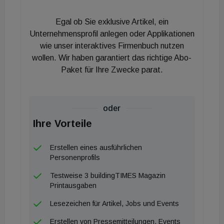
üblichen Stahltrapezbleche im Dachtragwerk
Egal ob Sie exklusive Artikel, ein
werden Mehrschichtholzplatten verbaut. Ein
Unternehmensprofil anlegen oder Applikationen
geändertes statisches System führt zu kleineren
wie unser interaktives Firmenbuch nutzen
Fundamenten und somit der Einsparung von CO2-
wollen. Wir haben garantiert das richtige Abo-
intensivem Beton. Auch die Fassade ist als
Paket für Ihre Zwecke parat.
Holzfassade geplant.
Schwach- und Schadholz als Basis
oder
Ihre Vorteile
»Im Vergleich zur herkömmlichen Massivbau- und
Stahlbetonbauweise ermöglicht uns die
Erstellen eines ausführlichen
Holzbauweise mit diesem System eine
Personenprofils
umweltfreundlichere Alternative. So entstehen bei
Testweise 3 buildingTIMES Magazin
der Herstellung des Gebäudes circa 50 Prozent
Printausgaben
weniger CO2-Emissionen im Vergleich zur
Lesezeichen für Artikel, Jobs und Events
konventionellen Bauweise. Zudem werden – im
Erstellen von Pressemitteilungen, Events