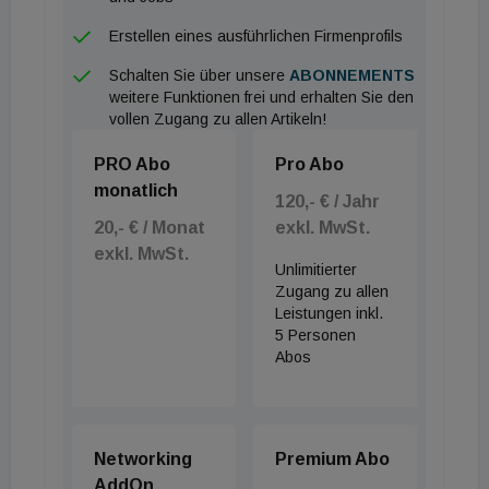
Leistung von 4 kW und eine Vorlauftemperatur bis
Erstellen eines ausführlichen Firmenprofils
zu 70 Grad erbringen. Erste Prototypen sind schon
gebaut.
Schalten Sie über unsere
ABONNEMENTS
weitere Funktionen frei und erhalten Sie den
vollen Zugang zu allen Artikeln!
PRO Abo
Pro Abo
monatlich
120,- € / Jahr
20,- € / Monat
exkl. MwSt.
exkl. MwSt.
Unlimitierter
Zugang zu allen
Leistungen inkl.
5 Personen
Abos
Networking
Premium Abo
AddOn