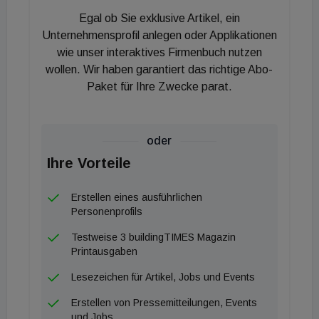
Kaskade bis zu 540 kW Leistung abdecken können.
Egal ob Sie exklusive Artikel, ein
Besonders in Verbindung mit Tiefensonden, stellt
Unternehmensprofil anlegen oder Applikationen
wie unser interaktives Firmenbuch nutzen
eine solche Lösung für Großprojekte einen
wollen. Wir haben garantiert das richtige Abo-
gangbaren Weg dar. Ganz am anderen Ende
Paket für Ihre Zwecke parat.
hingegen ist der sogenannte Aqua Booster
angesiedelt. Dabei handelt es sich um eine
dezentrale Warmwasser-Wärmepumpe. „Mit seinen
oder
platzsparenden Abmessungen, lässt sich der Aqua
Ihre Vorteile
Booster 190 sehr leicht in Wohneinheiten von
Neubau oder zu sanierenden Objekten einbringen
Erstellen eines ausführlichen
Personenprofils
und montieren“, so Josef Köttl, Chef von KNV. Ein
paar Projekte wurden bereits mit diesen Geräten
Testweise 3 buildingTIMES Magazin
Printausgaben
ausgestattet, weitere sollen folgen.
Lesezeichen für Artikel, Jobs und Events
Kommen wird auch ein wandhängendes Kleingerät,
Erstellen von Pressemitteilungen, Events
das als Gasersatz dienen soll und etwa eine
und Jobs