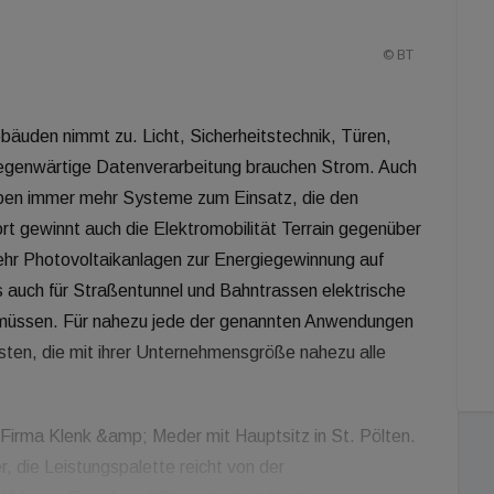
© BT
bäuden nimmt zu. Licht, Sicherheitstechnik, Türen,
llgegenwärtige Datenverarbeitung brauchen Strom. Auch
n immer mehr Systeme zum Einsatz, die den
rt gewinnt auch die Elektromobilität Terrain gegenüber
ehr Photovoltaikanlagen zur Energiegewinnung auf
s auch für Straßentunnel und Bahntrassen elektrische
den müssen. Für nahezu jede der genannten Anwendungen
isten, die mit ihrer Unternehmensgröße nahezu alle
e Firma Klenk &amp; Meder mit Hauptsitz in St. Pölten.
 die Leistungspalette reicht von der