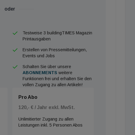
oder
a Klampfer aus Linz. Niederlassungen der 226-
n 68 Millionen Euro erzielt hat, befinden sich in
 und den Vereinigten Emiraten.
Testweise 3 buildingTIMES Magazin
Printausgaben
iederum Fiegl und Spielberger mit seinen 419
Erstellen von Pressemitteilungen,
2 Millionen Euro. Das Unternehmen mit Zentrale in
Events und Jobs
d auch verwandte Dinge, wie Skigebietslösungen und
Schalten Sie über unsere
 Videolösungen. Auch PV und E-Mobilität stehen bei
ABONNEMENTS
weitere
Graz und Wien ist die Firma in München und in
Funktionen frei und erhalten Sie den
d im Building Times-Ranking drei, vom Umsatz her
vollen Zugang zu allen Artikeln!
lektro &amp; Electronic Landsteiner und die Gottwald
Pro Abo
 Euro, die Schmied &amp; Fellmann GmbH setzte 32
120,- € / Jahr exkl. MwSt.
sführer von Gottwald hat ein nettes Nebenbei-Hobby,
e-Shop.
Unlimitierter Zugang zu allen
Leistungen inkl. 5 Personen Abos