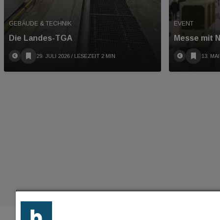
GEBÄUDE & TECHNIK
EVENT
Die Landes-TGA
Messe mit N
29. JULI 2026
/ LESEZEIT 2 MIN
13. MAI