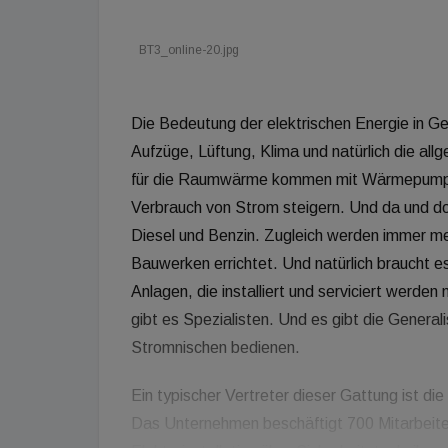
BT3_online-20.jpg
Die Bedeutung der elektrischen Energie in Ge
Aufzüge, Lüftung, Klima und natürlich die a
für die Raumwärme kommen mit Wärmepumpe
Verbrauch von Strom steigern. Und da und do
Diesel und Benzin. Zugleich werden immer m
Bauwerken errichtet. Und natürlich braucht e
Anlagen, die installiert und serviciert wer
gibt es Spezialisten. Und es gibt die General
Stromnischen bedienen.
Ein typischer Vertreter dieser Gattung ist di
Das Unternehmen beschäftigt 700 Mitarbeiter,